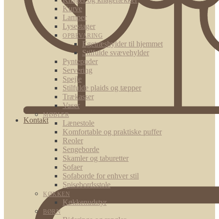
Kurve
Lamper
Lysestager
OPBEVARING
Egetræshylder til hjemmet
Stilfulde svævehylder
Pyntepuder
Servering
Spejle
Stilfulde plaids og tæpper
Trækasser
Vaser
MØBLER
Kontakt
Lænestole
Komfortable og praktiske puffer
Reoler
Sengeborde
Skamler og taburetter
Sofaer
Sofaborde for enhver stil
Spisebordsstole
KØKKEN
Køkkenudstyr
BØRN