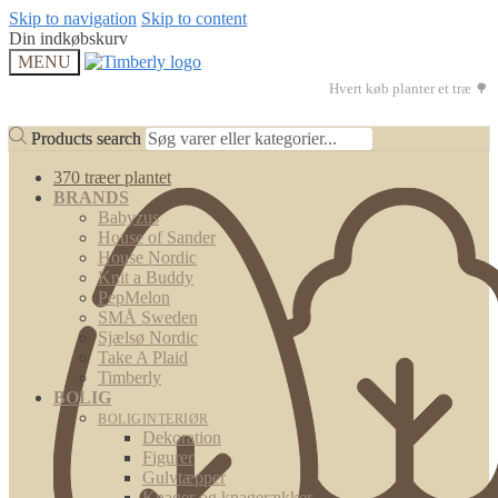
Skip to navigation
Skip to content
Din indkøbskurv
MENU
Hvert køb planter et træ 🌳
Products search
Products search
370 træer plantet
BRANDS
Babyzus
House of Sander
House Nordic
Knit a Buddy
PepMelon
SMÅ Sweden
Sjælsø Nordic
Take A Plaid
Timberly
BOLIG
BOLIGINTERIØR
Dekoration
Figurer
Gulvtæpper
Knager og knagerækker