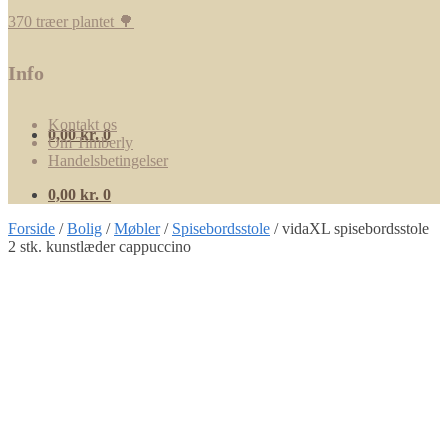
370 træer plantet 🌳
Info
Kontakt os
0,00
kr.
0
Om Timberly
Handelsbetingelser
0,00
kr.
0
Forside
/
Bolig
/
Møbler
/
Spisebordsstole
/
vidaXL spisebordsstole
2 stk. kunstlæder cappuccino