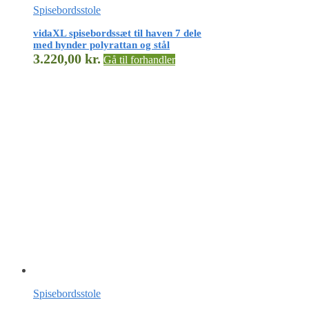
Spisebordsstole
vidaXL spisebordssæt til haven 7 dele
med hynder polyrattan og stål
3.220,00
kr.
Gå til forhandler
Spisebordsstole