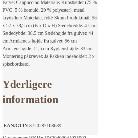
Farve: Cappuccino Materiale: Kunstlæder (75 %
PVC, 5 % bomuld, 20 % polyester), metal,
krydsfiner Materiale, fyld: Skum Produktmål: 58
x 57 x 78,5 cm (B x D x H) Sædebredde: 41 cm
Sædedybde: 38,5 cm Sædehøjde fra gulvet: 44
cm Armlænets højde fra gulvet: 56 cm
Armlænshøjde: 11,5 cm Ryglænshøjde: 33 cm
Montering påkrævet: Ja Pakken indeholder: 2 x
spisebordsstol
Yderligere
information
EAN/GTIN
8720287108689
Varenummer (SKU):
10670400044075997