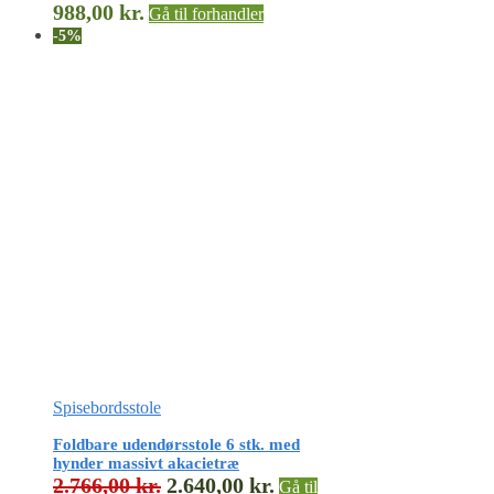
988,00
kr.
Gå til forhandler
-5%
Spisebordsstole
Foldbare udendørsstole 6 stk. med
hynder massivt akacietræ
2.766,00
kr.
2.640,00
kr.
Gå til