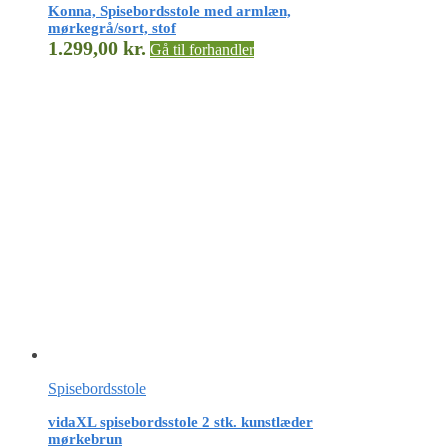
Konna, Spisebordsstole med armlæn,
mørkegrå/sort, stof
1.299,00
kr.
Gå til forhandler
Spisebordsstole
vidaXL spisebordsstole 2 stk. kunstlæder
mørkebrun