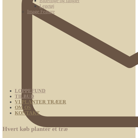
Bideringe og rangler
Legetøj
Image Feature
LOPPEFUND
TILBUD
VI PLANTER TRÆER
OM OS
KONTAKT
Hvert køb planter et træ