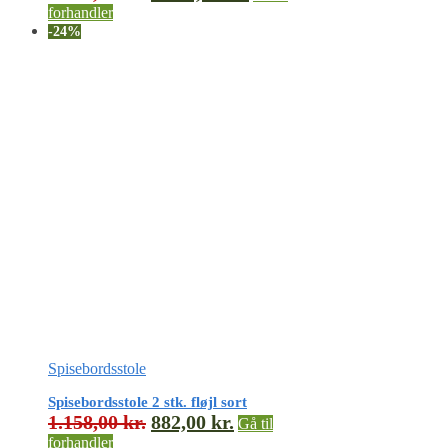
forhandler
-24%
Spisebordsstole
Spisebordsstole 2 stk. fløjl sort
1.158,00
kr.
882,00
kr.
Gå til
forhandler