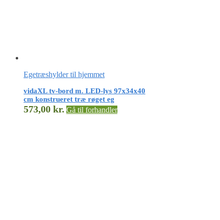
Egetræshylder til hjemmet
vidaXL tv-bord m. LED-lys 97x34x40
cm konstrueret træ røget eg
573,00
kr.
Gå til forhandler