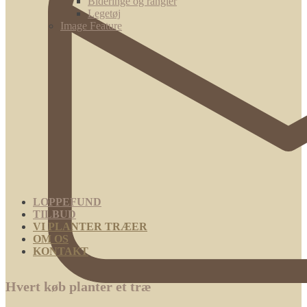
Bideringe og rangler
Legetøj
Image Feature
LOPPEFUND
TILBUD
VI PLANTER TRÆER
OM OS
KONTAKT
Hvert køb planter et træ