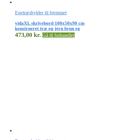
Egetræshylder til hjemmet
vidaXL skrivebord 100x50x90 cm
konstrueret træ og jern brun eg
473,00
kr.
Gå til forhandler