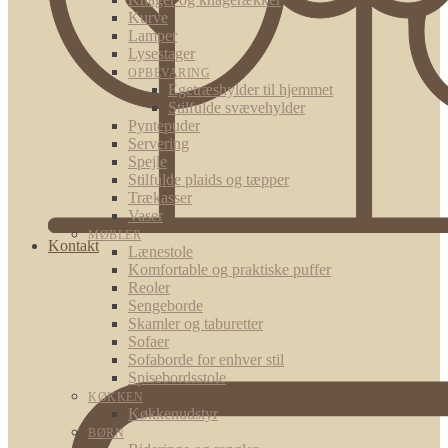
Kurve
Lamper
Lysestager
OPBEVARING
Egetræshylder til hjemmet
Stilfulde svævehylder
Pyntepuder
Servering
Spejle
Stilfulde plaids og tæpper
Trækasser
Vaser
MØBLER
Kontakt
Lænestole
Komfortable og praktiske puffer
Reoler
Sengeborde
Skamler og taburetter
Sofaer
Sofaborde for enhver stil
Spisebordsstole
KØKKEN
Køkkenudstyr
BØRN