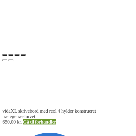
vidaXL skrivebord med reol 4 hylder konstrueret
træ egetræsfarvet
650,00
kr.
Gå til forhandler