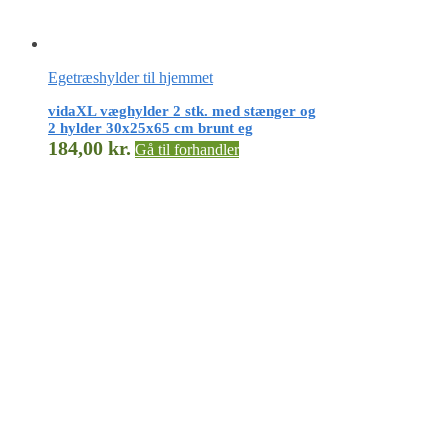
Egetræshylder til hjemmet
vidaXL væghylder 2 stk. med stænger og
2 hylder 30x25x65 cm brunt eg
184,00
kr.
Gå til forhandler