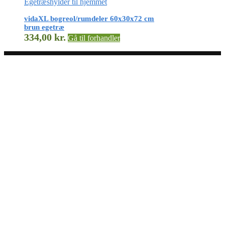
Egetræshylder til hjemmet
vidaXL bogreol/rumdeler 60x30x72 cm
brun egetræ
334,00
kr.
Gå til forhandler