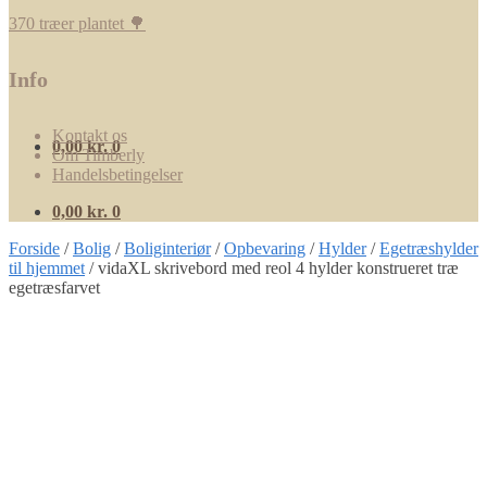
370 træer plantet 🌳
Info
Kontakt os
0,00
kr.
0
Om Timberly
Handelsbetingelser
0,00
kr.
0
Forside
/
Bolig
/
Boliginteriør
/
Opbevaring
/
Hylder
/
Egetræshylder
til hjemmet
/
vidaXL skrivebord med reol 4 hylder konstrueret træ
egetræsfarvet