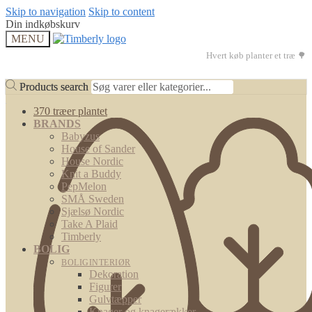
Skip to navigation
Skip to content
Din indkøbskurv
MENU
Hvert køb planter et træ 🌳
Products search
Products search
370 træer plantet
BRANDS
Babyzus
House of Sander
House Nordic
Knit a Buddy
PepMelon
SMÅ Sweden
Sjælsø Nordic
Take A Plaid
Timberly
BOLIG
BOLIGINTERIØR
Dekoration
Figurer
Gulvtæpper
Knager og knagerækker