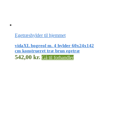
Egetræshylder til hjemmet
vidaXL bogreol m. 4 hylder 60x24x142
cm konstrueret træ brun egetræ
542,00
kr.
Gå til forhandler