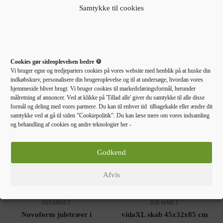
Samtykke til cookies
Varenummer (SKU):
10670400242014914
Kategori:
Egetræshylder til hjemmet
Cookies gør sideoplevelsen bedre 🍪
Andre købte også
Vi bruger egne og tredjeparters cookies på vores website med henblik på at huske din
indkøbskurv, personalisere din brugeroplevelse og til at undersøge, hvordan vores
hjemmeside bliver brugt. Vi bruger cookies til markedsføringsformål, herunder
målretning af annoncer. Ved at klikke på 'Tillad alle' giver du samtykke til alle disse
formål og deling med vores partnere. Du kan til enhver tid tilbagekalde eller ændre dit
samtykke ved at gå til siden ”Cookiepolitik”. Du kan læse mere om vores indsamling
og behandling af cookies og andre teknologier her -
Godkend
Afvis
EGETRÆSHYLDER TIL
EGETRÆSHYLDER TIL
HJEMMET
HJEMMET
Novoform juletræer i
vidaXL skab 45x32x85 cm