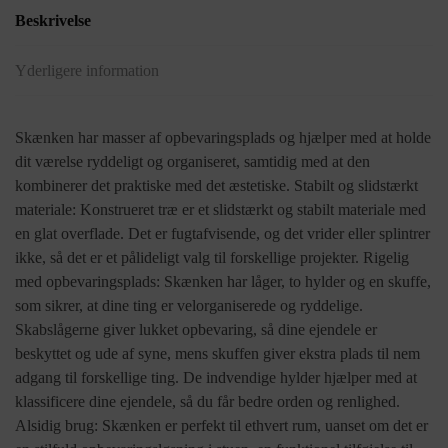
Beskrivelse
Yderligere information
Skænken har masser af opbevaringsplads og hjælper med at holde
dit værelse ryddeligt og organiseret, samtidig med at den
kombinerer det praktiske med det æstetiske. Stabilt og slidstærkt
materiale: Konstrueret træ er et slidstærkt og stabilt materiale med
en glat overflade. Det er fugtafvisende, og det vrider eller splintrer
ikke, så det er et pålideligt valg til forskellige projekter. Rigelig
med opbevaringsplads: Skænken har låger, to hylder og en skuffe,
som sikrer, at dine ting er velorganiserede og ryddelige.
Skabslågerne giver lukket opbevaring, så dine ejendele er
beskyttet og ude af syne, mens skuffen giver ekstra plads til nem
adgang til forskellige ting. De indvendige hylder hjælper med at
klassificere dine ejendele, så du får bedre orden og renlighed.
Alsidig brug: Skænken er perfekt til ethvert rum, uanset om det er