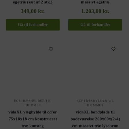
egetræ (sæt af 2 stk.)
massivt egetræ
349,00
kr.
1.203,00
kr.
Gå til forhandler
Gå til forhandler
EGETRÆSHYLDER TIL
EGETRÆSHYLDER TIL
HJEMMET
HJEMMET
vidaXL væghylde til cd’er
vidaXL bordplade til
75x18x18 cm konstrueret
badeværelse 200x60x(2-4)
træ kunsteg
cm massivt træ lysebrun