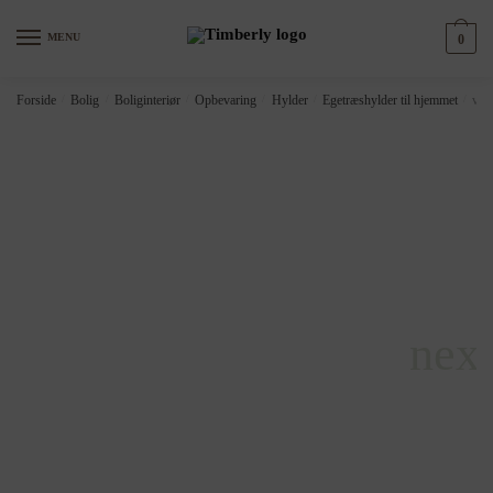
Skip
Skip
to
to
MENU
0
navigation
content
Forside
/
Bolig
/
Boliginteriør
/
Opbevaring
/
Hylder
/
Egetræshylder til hjemmet
/
vid