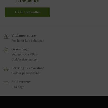
1.156,00
kr.
Gå til forhandler
Vi planter et træ
For hvert køb i shoppen
Gratis fragt
Ved køb over 699,-
Gælder ikke møbler
Levering 1-3 hverdage
Gælder på lagervarer
Fuld returret
I 14 dage