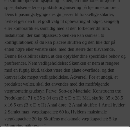
en stilfuld opbevaringsløsning i stuen, en funktionel tilføjelse til
spisepladsen eller en praktisk organisering på hjemmekontoret.
Dens tilpasningsdygtige design passer til forskellige stilarter,
hvilket gør den til et godt valg til opbevaring af bøger, sengetøj
eller kontorartikler, samtidig med at den forbedrer dit rum.
Installation, der kan tilpasses: Skænken kan samles i to
konfigurationer, så du kan placere skuffen og den lille dør på
enten højre eller venstre side, med den større dør tilsvarende.
Denne fleksibilitet sikrer, at den opfylder dine specifikke behov og
præferencer. Nem vedligeholdelse: Skænken er nem at rengøre
med en fugtig klud, takket være den glatte overflade, og den
kræver ikke meget vedligeholdelse. Advarsel: For at undgå, at
produktet vælter, skal det anvendes med det medfølgende
vægmonteringsudstyr. Farve: Sort-eg Materiale: Konstrueret træ
Produktmål: 71 x 35 x 84 cm (B x D x H) Mål, skuffe: 35 x 28,5
x 16,5 cm (B x D x H) Antal døre: 2 Antal skuffer: 1 Antal hylder:
2 Samlet max. vægtkapacitet: 60 kg Hyldens maksimale
vægtkapacitet: 20 kg Skuffens maksimale vægtkapacitet: 5 kg
Montering påkrævet: Ja