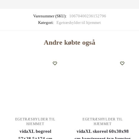
Varenummer (SKU):
10670400236152796
Kategori:
Egetræshylder til hjemmet
Andre købte også
EGETRÆSHYLDER TIL
EGETRÆSHYLDER TIL
HJEMMET
HJEMMET
vidaXL bogreol
vidaXL skoreol 60x30x98
57×28,5×174 cm
cm konstrueret træ kunsteg