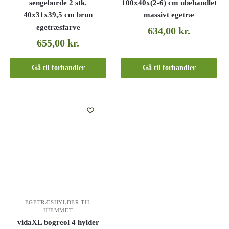
sengeborde 2 stk.
100x40x(2-6) cm ubehandlet
40x31x39,5 cm brun
massivt egetræ
egetræsfarve
634,00
kr.
655,00
kr.
Gå til forhandler
Gå til forhandler
EGETRÆSHYLDER TIL
HJEMMET
vidaXL bogreol 4 hylder