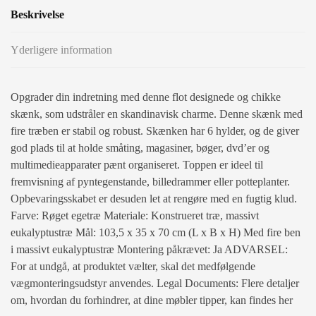
Beskrivelse
Yderligere information
Opgrader din indretning med denne flot designede og chikke
skænk, som udstråler en skandinavisk charme. Denne skænk med
fire træben er stabil og robust. Skænken har 6 hylder, og de giver
god plads til at holde småting, magasiner, bøger, dvd’er og
multimedieapparater pænt organiseret. Toppen er ideel til
fremvisning af pyntegenstande, billedrammer eller potteplanter.
Opbevaringsskabet er desuden let at rengøre med en fugtig klud.
Farve: Røget egetræ Materiale: Konstrueret træ, massivt
eukalyptustræ Mål: 103,5 x 35 x 70 cm (L x B x H) Med fire ben
i massivt eukalyptustræ Montering påkrævet: Ja ADVARSEL:
For at undgå, at produktet vælter, skal det medfølgende
vægmonteringsudstyr anvendes. Legal Documents: Flere detaljer
om, hvordan du forhindrer, at dine møbler tipper, kan findes her