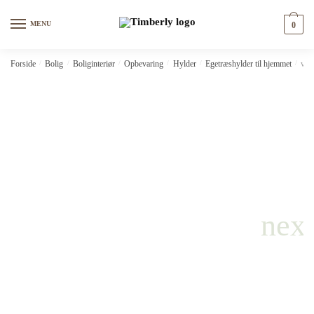
Skip
Skip
to
to
MENU
0
navigation
content
Forside
/
Bolig
/
Boliginteriør
/
Opbevaring
/
Hylder
/
Egetræshylder til hjemmet
/
vid