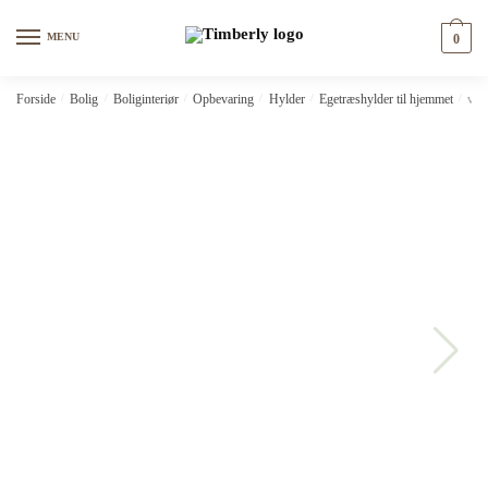
Skip
Skip
to
to
MENU
0
navigation
content
Forside
/
Bolig
/
Boliginteriør
/
Opbevaring
/
Hylder
/
Egetræshylder til hjemmet
/
vid