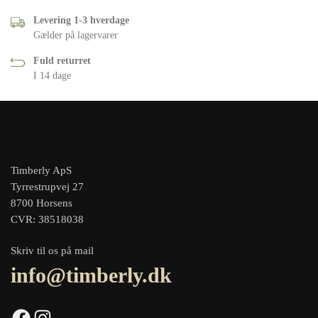
Levering 1-3 hverdage
Gælder på lagervarer
Fuld returret
I 14 dage
Timberly ApS
Tyrrestrupvej 27
8700 Horsens
CVR: 38518038
Skriv til os på mail
info@timberly.dk
Facebook
Instagram