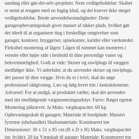
samling eller gør-det-selv-projekter. Nem vedligeholdelse: Skabet
er nemt at rengøre med en fugtig klud, og det kræver ikke meget
vedligeholdelse. Brede anvendelsesmuligheder: Dette
garageopbevaringsskab giver masser af sikker plads, hvilket gør
det ideelt til at organisere ting i forskellige omgivelser som
garager, kontorer, bryggerser, spisekamre, kældre eller værksteder.
Fleksibel montering af lågen: Lågen til rummet kan monteres i
venstre eller højre side i henhold til dine personlige vaner og
bekvemmelighed. Godt at vide: Skruer og rawlplugs til væggen
medfølger ikke. Vi anbefaler, at du anvender skruer og rawlplugs,
der passer til dine vægge. Hvis du er i tvivl, skal du søge
professionel rådgivning. Læs og følg hvert trin i instruktionerne.
Advarsel: For at undgå, at produktet vælter, skal det anvendes
med det medfølgende vægmonteringsudstyr. Farve: Røget egetræ
Montering påkrævet: Ja Maks. vægtkapacitet: 60 kg
Opbevaringsskab til garagen: Materiale til bordplade: Massivt
fyrretræ (ubehandlet) Skabsmateriale: Konstrueret træ
Dimensioner: 30 x 51 x 85 cm (B x D x H) Maks. vægtkapacitet
(pr. hylde): 20 kg Vægskab til garage: Materiale: Konstrueret træ