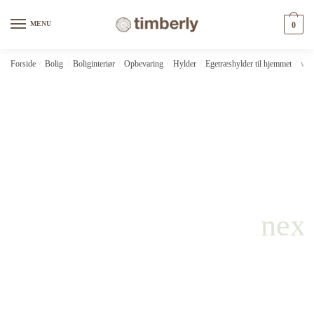
Skip
Skip
to
to
MENU
0
navigation
content
Forside
/
Bolig
/
Boliginteriør
/
Opbevaring
/
Hylder
/
Egetræshylder til hjemmet
/
vid