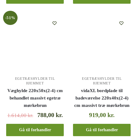
-51%
EGETRÆSHYLDER TIL
EGETRÆSHYLDER TIL
HJEMMET
HJEMMET
Væghylde 220x50x(2-4) cm
vidaXL bordplade til
behandlet massivt egetræ
badeværelse 220x40x(2-4)
mørkebrun
cm massivt træ mørkebrun
788,00
kr.
919,00
kr.
1.614,00
kr.
Gå til forhandler
Gå til forhandler