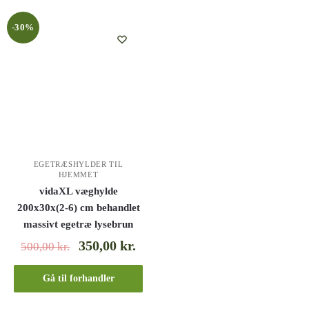
-30%
EGETRÆSHYLDER TIL
HJEMMET
vidaXL væghylde
200x30x(2-6) cm behandlet
massivt egetræ lysebrun
350,00
kr.
500,00
kr.
Gå til forhandler