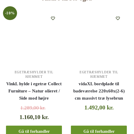
-10%
EGETRÆSHYLDER TIL
EGETRÆSHYLDER TIL
HJEMMET
HJEMMET
VinkL hylde i egetræ Collect
vidaXL bordplade til
Furniture – Natur olieret /
badeværelse 220x60x(2-6)
Side mod højre
cm massivt træ lysebrun
1.492,00
kr.
1.289,00
kr.
1.160,10
kr.
Gå til forhandler
Gå til forhandler