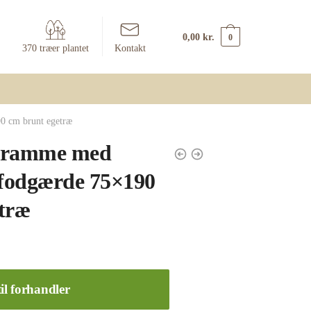
0,00
kr.
0
370 træer plantet
Kontakt
0 cm brunt egetræ
eramme med
 fodgærde 75×190
træ
il forhandler