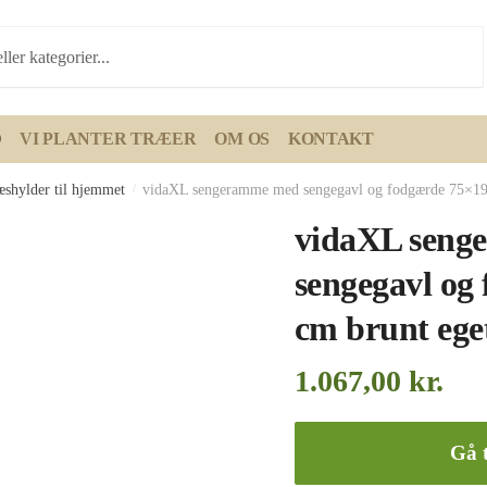
D
VI PLANTER TRÆER
OM OS
KONTAKT
æshylder til hjemmet
/
vidaXL sengeramme med sengegavl og fodgærde 75×19
vidaXL seng
sengegavl og
cm brunt ege
1.067,00
kr.
Gå t