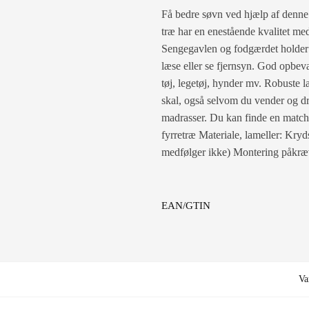
Få bedre søvn ved hjælp af denne 
træ har en enestående kvalitet med
Sengegavlen og fodgærdet holder d
læse eller se fjernsyn. God opbeva
tøj, legetøj, hynder mv. Robuste l
skal, også selvom du vender og dre
madrasser. Du kan finde en match
fyrretræ Materiale, lameller: Kry
medfølger ikke) Montering påkræv
EAN/GTIN
Va