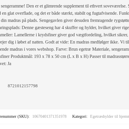
sengeramme! Den er et glimrende supplement til ethvert soveværelse. S
 en glat overflade, og det er både stærkt, stabilt og fugtafvisende. Fu
in madras på plads. Sengegavlen giver desuden fremragende rygstøtte, 
ringsplads: Denne gæsteseng har 4 skuffer og hylder, hvilket giver rige
ameller: Lamellerne i krydsfiner giver god vægtfordeling, hvilket sikrer,
jer dig i løbet af natten. Godt at vide: En madras medfølger ikke. Vi ti
ende madras i vores webshop. Farve: Brun egetræ Materiale, sengeram
dsfiner Produktmål: 193 x 78 x 50 cm (L x B x H) Passer til madrasstør
et: Ja
8721012157798
renummer (SKU):
10670401371351978
Kategori:
Egetræshylder til hjem