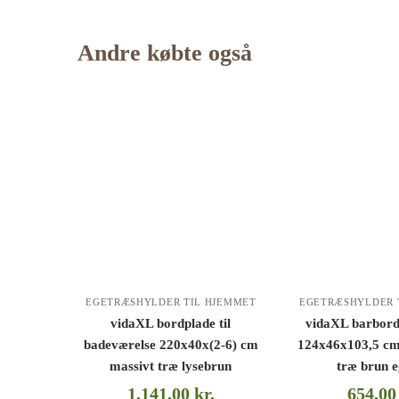
Andre købte også
EGETRÆSHYLDER TIL HJEMMET
EGETRÆSHYLDER 
vidaXL bordplade til
vidaXL barbord
badeværelse 220x40x(2-6) cm
124x46x103,5 cm
massivt træ lysebrun
træ brun 
1.141,00
kr.
654,0