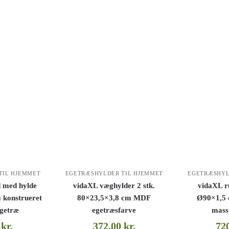
TIL HJEMMET
EGETRÆSHYLDER TIL HJEMMET
EGETRÆSHYL
 med hylde
vidaXL væghylder 2 stk.
vidaXL r
 konstrueret
80×23,5×3,8 cm MDF
Ø90×1,5 
egetræ
egetræsfarve
mass
0
kr.
372,00
kr.
72