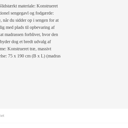
lidstærkt materiale: Konstrueret
nktionel sengegavl og fodgærde:
når du sidder op i sengen for at
lig med plads til opbevaring af
 at madrassen forbliver, hvor den
lbyder dog et bredt udvalg af
me: Konstrueret træ, massivt
relse: 75 x 190 cm (B x L) (madras
met