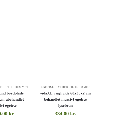
DER TIL HJEMMET
EGETRÆSHYLDER TIL HJEMMET
und bordplade
vidaXL væghylde 60x30x2 cm
cm ubehandlet
behandlet massivt egetræ
ivt egetræ
lysebrun
0,00
kr.
334,00
kr.