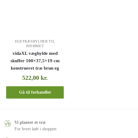
EGETRÆSHYLDER TIL
HJEMMET
vidaXL væghylde med
skuffer 100×37,5×19 cm
konstrueret træ brun eg
522,00
kr.
Gå til forhandler
Vi planter et træ
For hvert køb i shoppen