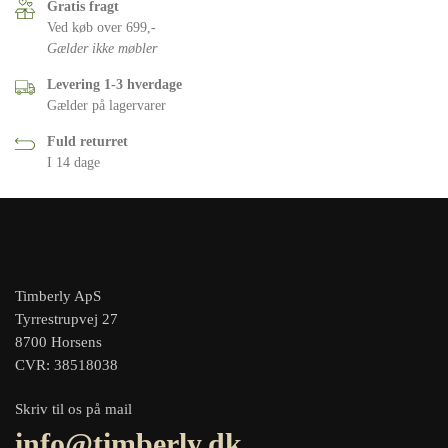
Gratis fragt
Ved køb over 699,-
Gælder ikke møbler
Levering 1-3 hverdage
Gælder på lagervarer
Fuld returret
I 14 dage
Timberly ApS
Tyrrestrupvej 27
8700 Horsens
CVR: 38518038
Skriv til os på mail
info@timberly.dk