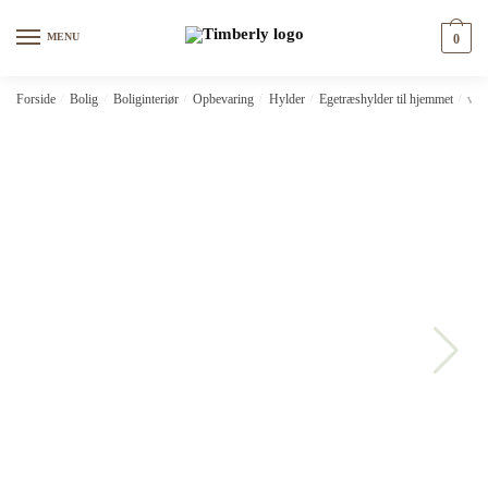
Skip
Skip
to
to
MENU
0
navigation
content
Forside
/
Bolig
/
Boliginteriør
/
Opbevaring
/
Hylder
/
Egetræshylder til hjemmet
/
vid