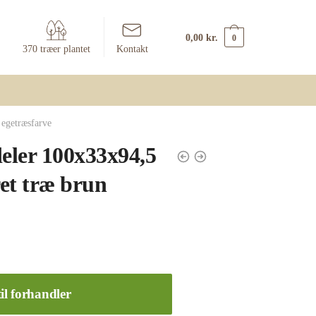
0,00
kr.
0
370 træer plantet
Kontakt
egetræsfarve
ler 100x33x94,5
et træ brun
il forhandler