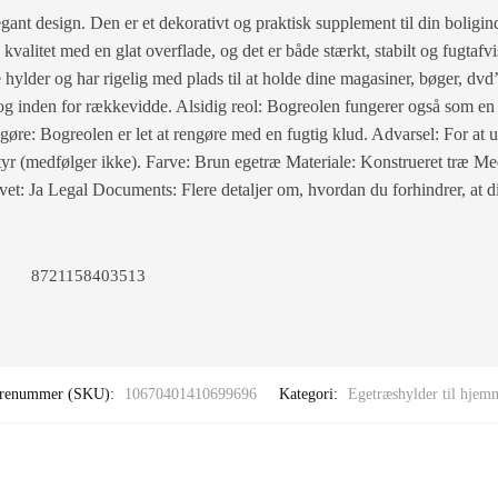
gant design. Den er et dekorativt og praktisk supplement til din boligind
kvalitet med en glat overflade, og det er både stærkt, stabilt og fugtaf
hylder og har rigelig med plads til at holde dine magasiner, bøger, dvd
g inden for rækkevidde. Alsidig reol: Bogreolen fungerer også som en ru
engøre: Bogreolen er let at rengøre med en fugtig klud. Advarsel: For at u
 (medfølger ikke). Farve: Brun egetræ Materiale: Konstrueret træ Me
: Ja Legal Documents: Flere detaljer om, hvordan du forhindrer, at di
8721158403513
renummer (SKU):
10670401410699696
Kategori:
Egetræshylder til hjem