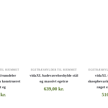
TIL HJEMMET
EGETRÆSHYLDER TIL HJEMMET
EGETRÆSHYL
l/rumdeler
vidaXL badeværelseshylde stål
vidaXL 
 konstrueret
og massivt egetræ
skoopbevar
t eg
røget 
639,00
kr.
0
kr.
51