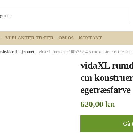
D
VI PLANTER TRÆER
OM OS
KONTAKT
æshylder til hjemmet
/
vidaXL rumdeler 100x33x94,5 cm konstrueret træ brun 
vidaXL rumde
cm konstruer
egetræsfarve
620,00
kr.
Gå t