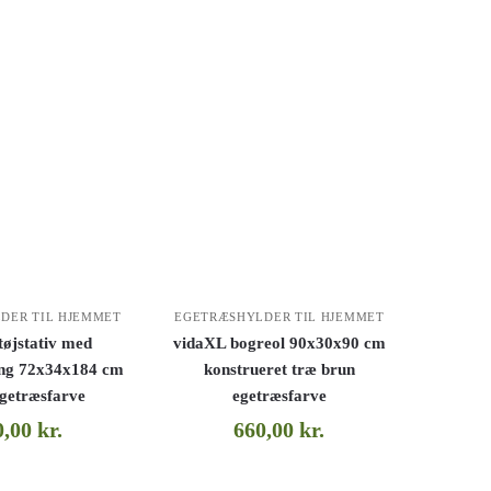
DER TIL HJEMMET
EGETRÆSHYLDER TIL HJEMMET
tøjstativ med
vidaXL bogreol 90x30x90 cm
ing 72x34x184 cm
konstrueret træ brun
egetræsfarve
egetræsfarve
0,00
kr.
660,00
kr.