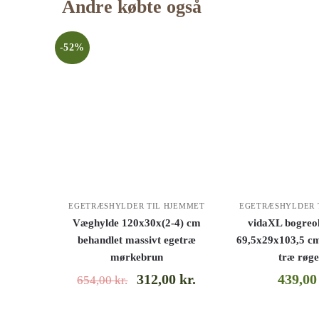
Andre købte også
-52%
EGETRÆSHYLDER TIL HJEMMET
EGETRÆSHYLDER 
Væghylde 120x30x(2-4) cm
vidaXL bogreo
behandlet massivt egetræ
69,5x29x103,5 cm
mørkebrun
træ røge
312,00
kr.
439,0
654,00
kr.