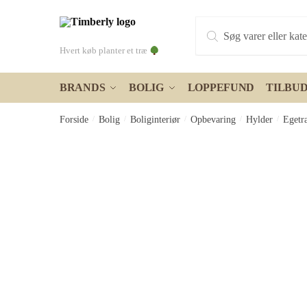
Skip
Skip
Products
to
to
search
navigation
content
Hvert køb planter et træ
BRANDS
BOLIG
LOPPEFUND
TILBU
Forside
/
Bolig
/
Boliginteriør
/
Opbevaring
/
Hylder
/
Egetr