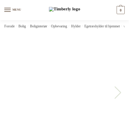
Skip
Skip
to
to
MENU
0
navigation
content
Forside
/
Bolig
/
Boliginteriør
/
Opbevaring
/
Hylder
/
Egetræshylder til hjemmet
/
vid