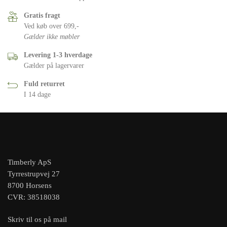
Gratis fragt
Ved køb over 699,-
Gælder ikke møbler
Levering 1-3 hverdage
Gælder på lagervarer
Fuld returret
I 14 dage
Timberly ApS
Tyrrestrupvej 27
8700 Horsens
CVR: 38518038
Skriv til os på mail