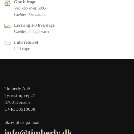
Gratis fragt
Ved køb over 699,-
Gælder ikke møbler
Levering 1-3 hverdage
Gælder på lagervarer
Fuld returret
I 14 dage
Timberly ApS
Tyrrestrupvej 27
8700 Horsens
CVR: 38518038
Skriv til os på mail
info@timberly.dk