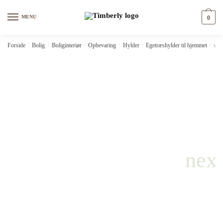
Skip
Skip
to
to
MENU
0
navigation
content
Forside
/
Bolig
/
Boliginteriør
/
Opbevaring
/
Hylder
/
Egetræshylder til hjemmet
/
vid