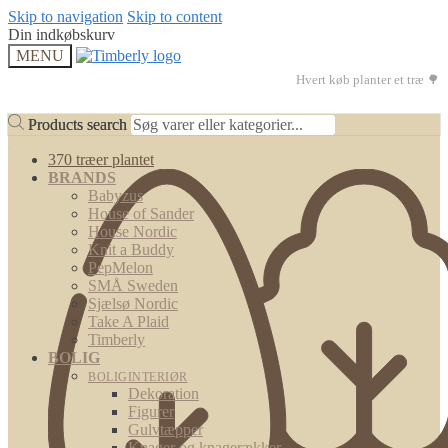
Skip to navigation
Skip to content
Din indkøbskurv
MENU
Hvert køb planter et træ 🌳
Products search
Products search
370 træer plantet
BRANDS
Babyzus
House of Sander
House Nordic
Knit a Buddy
PepMelon
SMÅ Sweden
Sjælsø Nordic
Take A Plaid
Timberly
BOLIG
BOLIGINTERIØR
Dekoration
Figurer
Gulvtæpper
Knager og knagerækker