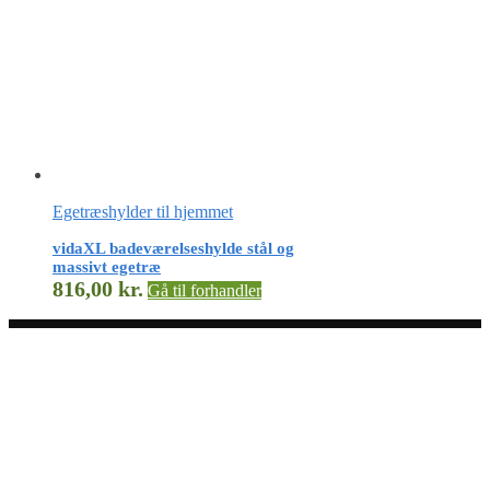
Egetræshylder til hjemmet
vidaXL badeværelseshylde stål og
massivt egetræ
816,00
kr.
Gå til forhandler