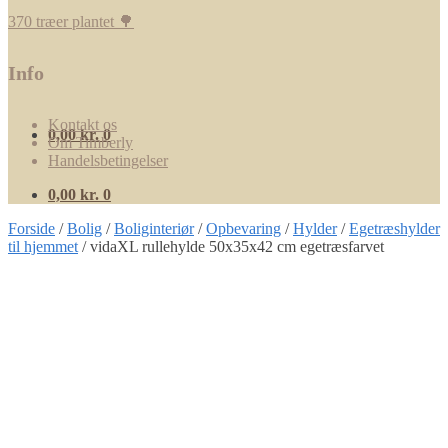
370 træer plantet 🌳
Info
Kontakt os
0,00
kr.
0
Om Timberly
Handelsbetingelser
0,00
kr.
0
Forside
/
Bolig
/
Boliginteriør
/
Opbevaring
/
Hylder
/
Egetræshylder
til hjemmet
/
vidaXL rullehylde 50x35x42 cm egetræsfarvet