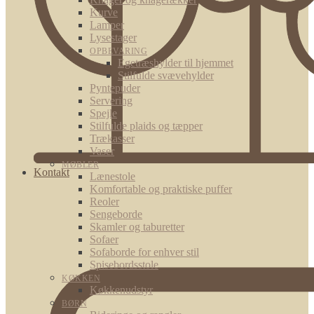
Kurve
Lamper
Lysestager
OPBEVARING
Egetræshylder til hjemmet
Stilfulde svævehylder
Pyntepuder
Servering
Spejle
Stilfulde plaids og tæpper
Trækasser
Vaser
MØBLER
Kontakt
Lænestole
Komfortable og praktiske puffer
Reoler
Sengeborde
Skamler og taburetter
Sofaer
Sofaborde for enhver stil
Spisebordsstole
KØKKEN
Køkkenudstyr
BØRN