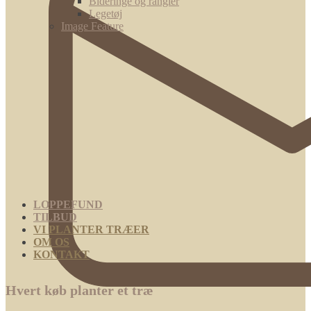
Bideringe og rangler
Legetøj
Image Feature
LOPPEFUND
TILBUD
VI PLANTER TRÆER
OM OS
KONTAKT
Hvert køb planter et træ