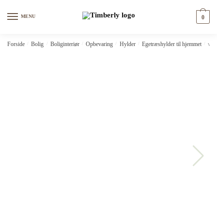
Skip
Skip
to
to
MENU
0
navigation
content
Forside
/
Bolig
/
Boliginteriør
/
Opbevaring
/
Hylder
/
Egetræshylder til hjemmet
/
vid