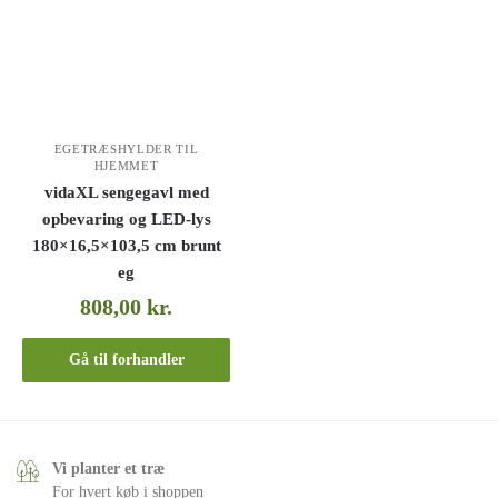
EGETRÆSHYLDER TIL
HJEMMET
vidaXL sengegavl med
opbevaring og LED-lys
180×16,5×103,5 cm brunt
eg
808,00
kr.
Gå til forhandler
Vi planter et træ
For hvert køb i shoppen