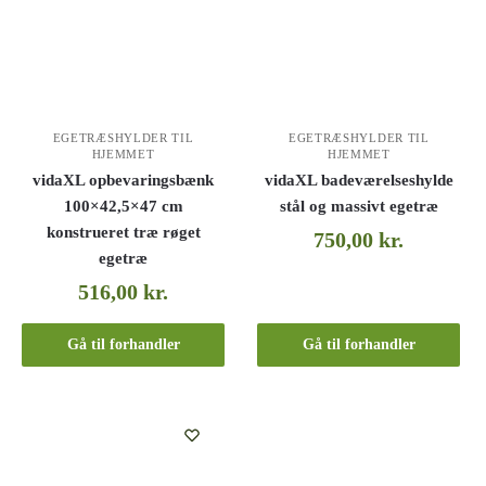
EGETRÆSHYLDER TIL
EGETRÆSHYLDER TIL
HJEMMET
HJEMMET
vidaXL opbevaringsbænk
vidaXL badeværelseshylde
100×42,5×47 cm
stål og massivt egetræ
konstrueret træ røget
750,00
kr.
egetræ
516,00
kr.
Gå til forhandler
Gå til forhandler