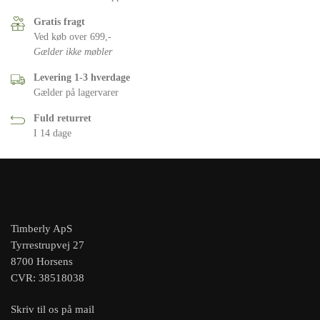
Gratis fragt
Ved køb over 699,-
Gælder ikke møbler
Levering 1-3 hverdage
Gælder på lagervarer
Fuld returret
I 14 dage
Timberly ApS
Tyrrestrupvej 27
8700 Horsens
CVR: 38518038
Skriv til os på mail