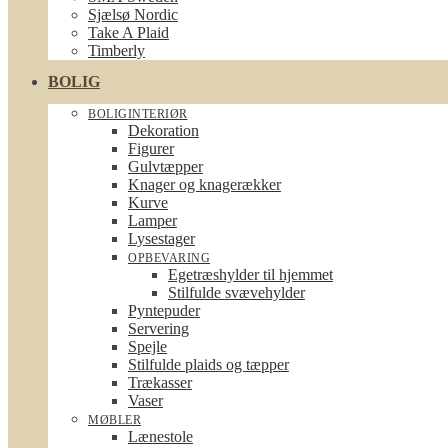
Sjælsø Nordic
Take A Plaid
Timberly
BOLIG
BOLIGINTERIØR
Dekoration
Figurer
Gulvtæpper
Knager og knagerækker
Kurve
Lamper
Lysestager
OPBEVARING
Egetræshylder til hjemmet
Stilfulde svævehylder
Pyntepuder
Servering
Spejle
Stilfulde plaids og tæpper
Trækasser
Vaser
MØBLER
Lænestole