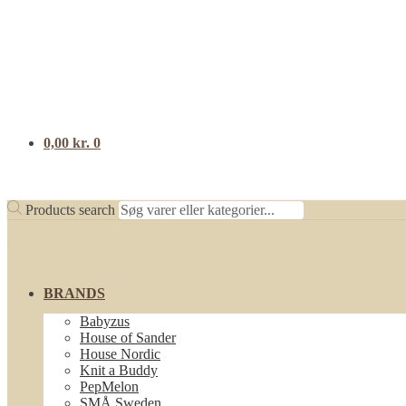
0,00
kr.
0
Products search
BRANDS
Babyzus
House of Sander
House Nordic
Knit a Buddy
PepMelon
SMÅ Sweden