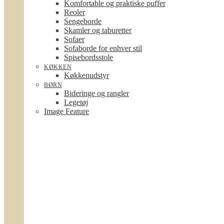
Komfortable og praktiske puffer
Reoler
Sengeborde
Skamler og taburetter
Sofaer
Sofaborde for enhver stil
Spisebordsstole
KØKKEN
Køkkenudstyr
BØRN
Bideringe og rangler
Legetøj
Image Feature