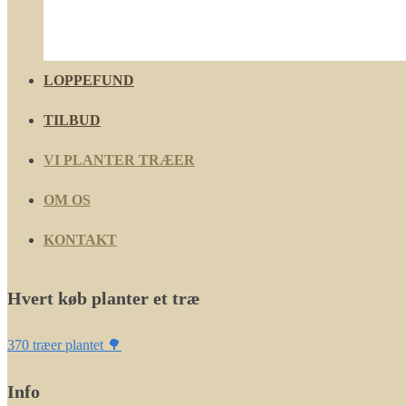
LOPPEFUND
TILBUD
VI PLANTER TRÆER
OM OS
KONTAKT
Hvert køb planter et træ
370 træer plantet 🌳
Info