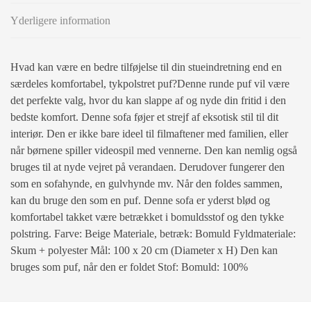
Yderligere information
Hvad kan være en bedre tilføjelse til din stueindretning end en
særdeles komfortabel, tykpolstret puf?Denne runde puf vil være
det perfekte valg, hvor du kan slappe af og nyde din fritid i den
bedste komfort. Denne sofa føjer et strejf af eksotisk stil til dit
interiør. Den er ikke bare ideel til filmaftener med familien, eller
når børnene spiller videospil med vennerne. Den kan nemlig også
bruges til at nyde vejret på verandaen. Derudover fungerer den
som en sofahynde, en gulvhynde mv. Når den foldes sammen,
kan du bruge den som en puf. Denne sofa er yderst blød og
komfortabel takket være betrækket i bomuldsstof og den tykke
polstring. Farve: Beige Materiale, betræk: Bomuld Fyldmateriale:
Skum + polyester Mål: 100 x 20 cm (Diameter x H) Den kan
bruges som puf, når den er foldet Stof: Bomuld: 100%