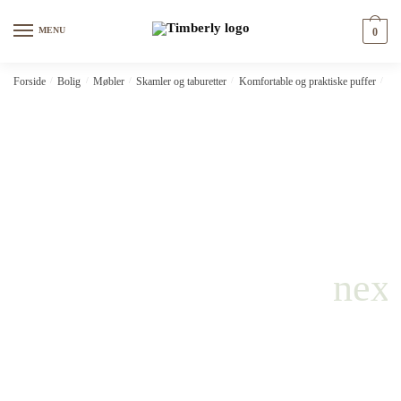
Skip
Skip
to
to
MENU
0
navigation
content
Forside
/
Bolig
/
Møbler
/
Skamler og taburetter
/
Komfortable og praktiske puffer
/
vi