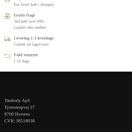
For hvert køb i shoppen
Gratis fragt
Ved køb over 699,-
Gælder ikke møbler
Levering 1-3 hverdage
Gælder på lagervarer
Fuld returret
I 14 dage
Timberly ApS
Tyrrestrupvej 27
8700 Horsens
CVR: 38518038