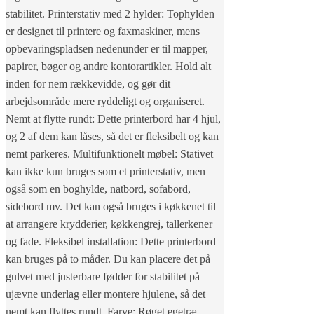
stabilitet. Printerstativ med 2 hylder: Tophylden
er designet til printere og faxmaskiner, mens
opbevaringspladsen nedenunder er til mapper,
papirer, bøger og andre kontorartikler. Hold alt
inden for nem rækkevidde, og gør dit
arbejdsområde mere ryddeligt og organiseret.
Nemt at flytte rundt: Dette printerbord har 4 hjul,
og 2 af dem kan låses, så det er fleksibelt og kan
nemt parkeres. Multifunktionelt møbel: Stativet
kan ikke kun bruges som et printerstativ, men
også som en boghylde, natbord, sofabord,
sidebord mv. Det kan også bruges i køkkenet til
at arrangere krydderier, køkkengrej, tallerkener
og fade. Fleksibel installation: Dette printerbord
kan bruges på to måder. Du kan placere det på
gulvet med justerbare fødder for stabilitet på
ujævne underlag eller montere hjulene, så det
nemt kan flyttes rundt. Farve: Røget egetræ