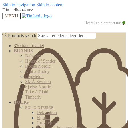
Skip to navigation
Skip to content
Din indkøbskurv
MENU
Hvert køb planter et træ
Products search
Products search
370 træer plantet
BRANDS
Babyzus
House of Sander
House Nordic
Knit a Buddy
PepMelon
SMÅ Sweden
Sjælsø Nordic
Take A Plaid
Timberly
BOLIG
BOLIGINTERIØR
Dekoration
Figurer
Gulvtæpper
Knager og knagerækker