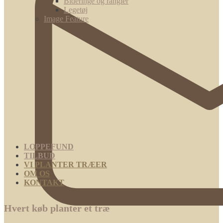
Bideringe og rangler
Legetøj
Image Feature
LOPPEFUND
TILBUD
VI PLANTER TRÆER
OM OS
KONTAKT
Hvert køb planter et træ