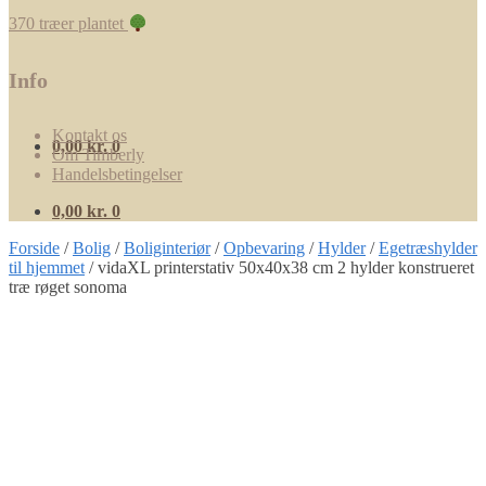
370 træer plantet
Info
Kontakt os
0,00
kr.
0
Om Timberly
Handelsbetingelser
0,00
kr.
0
Forside
/
Bolig
/
Boliginteriør
/
Opbevaring
/
Hylder
/
Egetræshylder
til hjemmet
/
vidaXL printerstativ 50x40x38 cm 2 hylder konstrueret
træ røget sonoma