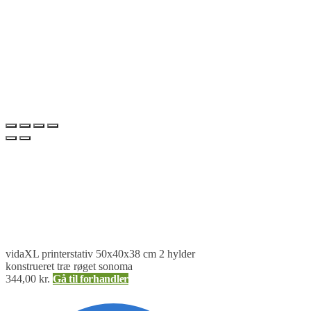
vidaXL printerstativ 50x40x38 cm 2 hylder
konstrueret træ røget sonoma
344,00
kr.
Gå til forhandler