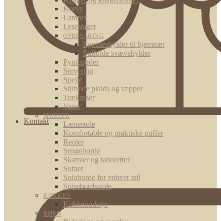
Kurve
Lamper
Lysestager
OPBEVARING
Egetræshylder til hjemmet
Stilfulde svævehylder
Pyntepuder
Servering
Spejle
Stilfulde plaids og tæpper
Trækasser
Vaser
MØBLER
Kontakt
Lænestole
Komfortable og praktiske puffer
Reoler
Sengeborde
Skamler og taburetter
Sofaer
Sofaborde for enhver stil
Spisebordsstole
KØKKEN
Køkkenudstyr
BØRN