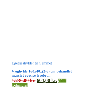
Egetræshylder til hjemmet
Væghylde 160x40x(2-6) cm behandlet
massivt egetræ lysebrun
1.236,00
kr.
604,00
kr.
Gå til
forhandler