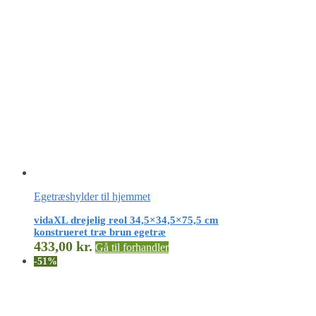
Egetræshylder til hjemmet
vidaXL drejelig reol 34,5×34,5×75,5 cm
konstrueret træ brun egetræ
433,00
kr.
Gå til forhandler
-51%