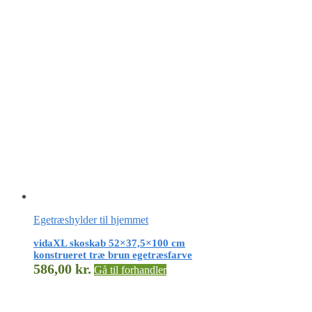
Egetræshylder til hjemmet
vidaXL skoskab 52×37,5×100 cm
konstrueret træ brun egetræsfarve
586,00
kr.
Gå til forhandler