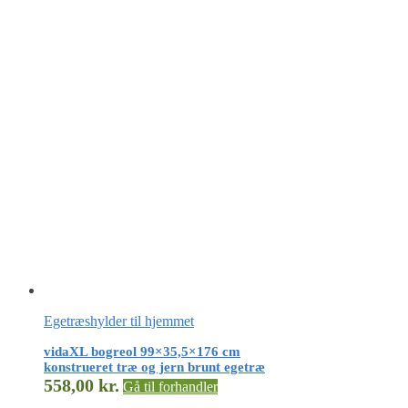
Egetræshylder til hjemmet
vidaXL bogreol 99×35,5×176 cm
konstrueret træ og jern brunt egetræ
558,00
kr.
Gå til forhandler