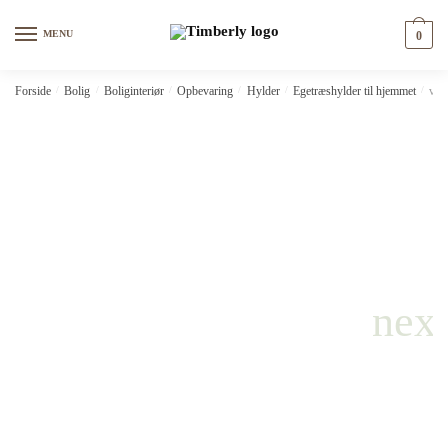
Skip
Skip
to
to
MENU
0
navigation
content
Forside
/
Bolig
/
Boliginteriør
/
Opbevaring
/
Hylder
/
Egetræshylder til hjemmet
/
vid