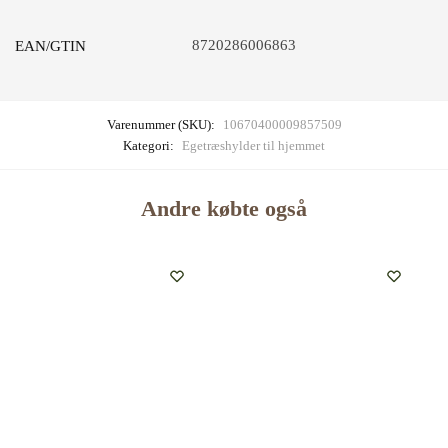
8720286006863
EAN/GTIN
Varenummer (SKU):
10670400009857509
Kategori:
Egetræshylder til hjemmet
Andre købte også