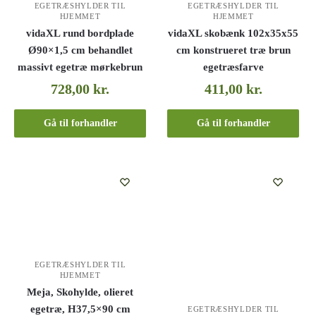
EGETRÆSHYLDER TIL
EGETRÆSHYLDER TIL
HJEMMET
HJEMMET
vidaXL rund bordplade
vidaXL skobænk 102x35x55
Ø90×1,5 cm behandlet
cm konstrueret træ brun
massivt egetræ mørkebrun
egetræsfarve
728,00
kr.
411,00
kr.
Gå til forhandler
Gå til forhandler
EGETRÆSHYLDER TIL
HJEMMET
Meja, Skohylde, olieret
egetræ, H37,5×90 cm
EGETRÆSHYLDER TIL