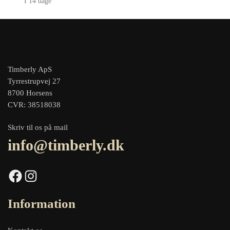
I 14 dage
Timberly ApS
Tyrrestrupvej 27
8700 Horsens
CVR: 38518038
Skriv til os på mail
info@timberly.dk
Facebook
Instagram
Information