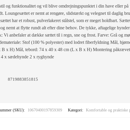
til og funktionalitet og vil blive omdrejningspunktet i din have eller på
dt. Loungesættet er nemt at rengøre, slidstærkt og velegnet til daglig br
ættet har et robust, pulverlakeret stålstel, som er meget holdbart. Sættet
 og nemt at flytte rundt alt efter dine behov. De tykke, aftagelige hynde
 Vi anbefaler at dække sættet til i regn, sne og frost. Farve: Grå og m
ndemateriale: Stof (100 % polyester) med lodret fiberfyldning Mål, hjør
x B x H) Mål, tebord: 74 x 40 x 48 cm (L x B x H) Montering påkrævet
d 4 x sædehynde 2 x ryghynde
8719883851815
nummer (SKU):
10670400197859309
Kategori:
Komfortable og praktiske 