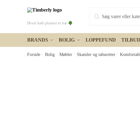
Skip
Skip
Products
to
to
search
navigation
content
Hvert køb planter et træ
BRANDS
BOLIG
LOPPEFUND
TILBU
Forside
/
Bolig
/
Møbler
/
Skamler og taburetter
/
Komfortabl