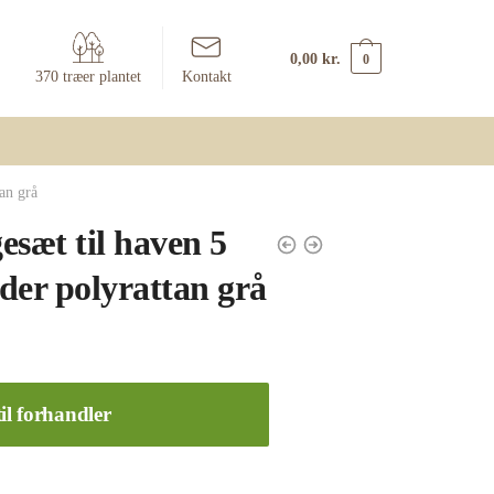
0,00
kr.
0
370 træer plantet
Kontakt
an grå
esæt til haven 5
der polyrattan grå
il forhandler