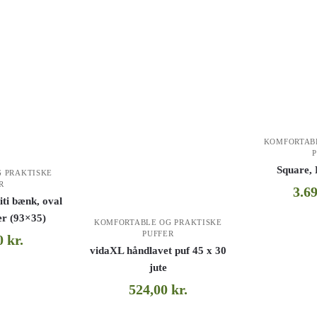
KOMFORTAB
Square, P
 PRAKTISKE
R
3.6
 bænk, oval
er (93×35)
KOMFORTABLE OG PRAKTISKE
PUFFER
00
kr.
vidaXL håndlavet puf 45 x 30
jute
524,00
kr.