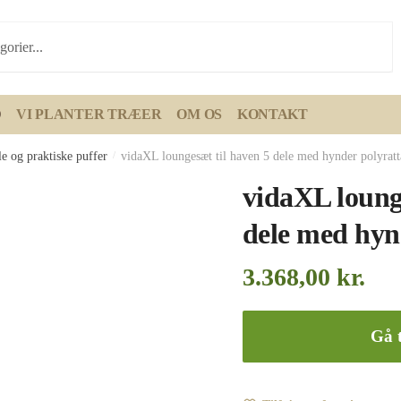
D
VI PLANTER TRÆER
OM OS
KONTAKT
e og praktiske puffer
/
vidaXL loungesæt til haven 5 dele med hynder polyratt
vidaXL loung
dele med hyn
3.368,00
kr.
Gå t