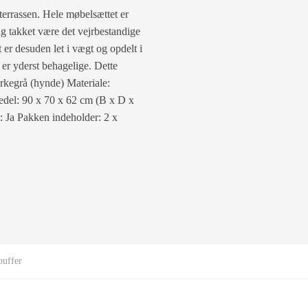
 terrassen. Hele møbelsættet er
ug takket være det vejrbestandige
 er desuden let i vægt og opdelt i
r er yderst behagelige. Dette
ørkegrå (hynde) Materiale:
nedel: 90 x 70 x 62 cm (B x D x
: Ja Pakken indeholder: 2 x
puffer