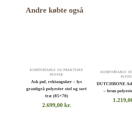
Andre købte også
KOMFORTABLE OG PRAKTISKE
KOMFORTABLE OG
PUFFER
PUFFE
Ask puf, rektangulær – lys
DUTCHBONE Aditi
granitgrå polyester stof og sort
– brun polyest
træ (85×70)
1.219,
2.699,00
kr.