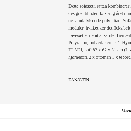
Dette sofasæt i rattan kombinerer s
designet til udendørsbrug året run
og vandafvisende polyrattan. Sofas
moduler, hvilket gør det fleksibelt
havesæt er nemt at samle. Bemærk:
Polyrattan, pulverlakeret stål Hy
H) Mål, puf: 82 x 62 x 31 cm (L 
hjørnesofa 2 x ottoman 1 x tebor
EAN/GTIN
Vare