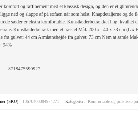
 komfort og raffinement med et klassisk design, og den er et glimrende 
n ligge ned og slappe af på sofaen når som helst. Knapdetaljerne og de fl
trede sæder er ekstra komfortable. Kunstlæderbetrækket i høj kvalitet er 
eriale: Kunstlæderbetræk med et træstel Mål: 200 x 140 x 73 cm (L x
fra gulvet: 44 cm Armlænshøjde fra gulvet: 73 cm Nem at samle Maks
C: 94%
8718475590927
mer (SKU):
10670400004974271
Kategorier:
Komfortable og praktiske pu