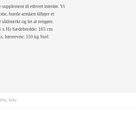
supplement til ethvert interiør. Vi
otte, buede armlæn tilføjer et
slidstærkt og let at rengøre.
 B x H) Sædebredde: 165 cm
. bæreevne: 110 kg Stof:
ffer
,
Sofa