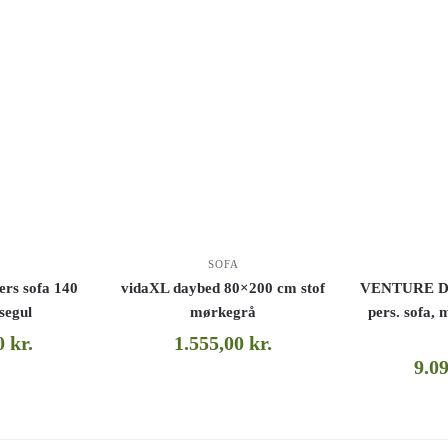
SOFA
ers sofa 140
vidaXL daybed 80×200 cm stof
VENTURE DE
segul
mørkegrå
pers. sofa, 
00
kr.
1.555,00
kr.
9.0