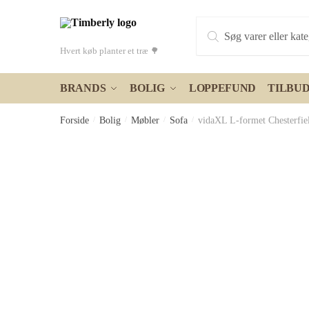
Skip
Skip
Products
to
to
search
navigation
content
Hvert køb planter et træ 🌳
BRANDS
BOLIG
LOPPEFUND
TILBU
Forside
/
Bolig
/
Møbler
/
Sofa
/
vidaXL L-formet Chesterfiel