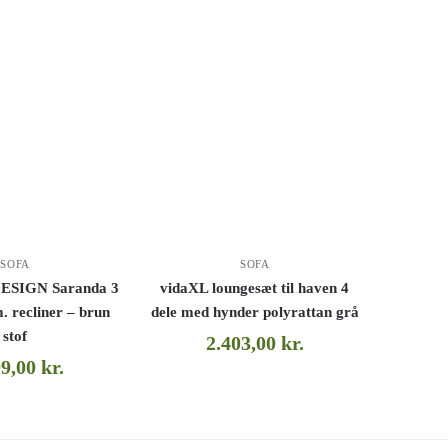
SOFA
SOFA
SIGN Saranda 3
vidaXL loungesæt til haven 4
m. recliner – brun
dele med hynder polyrattan grå
stof
2.403,00
kr.
99,00
kr.