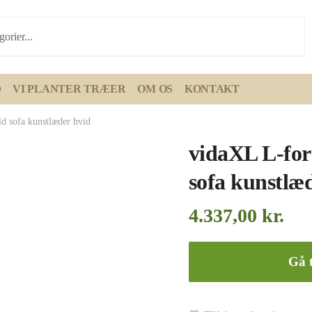
D
VI PLANTER TRÆER
OM OS
KONTAKT
d sofa kunstlæder hvid
vidaXL L-for
sofa kunstlæ
4.337,00
kr.
Gå t