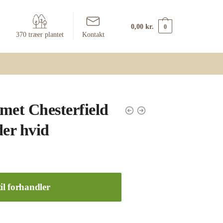
0,00
kr.
0
370 træer plantet
Kontakt
met Chesterfield
der hvid
il forhandler