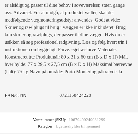
er alsidigt og passer til dine behov i soveværelser, stuer, gange
osv. Advarsel: For at undgå, at produktet vælter, skal det
medfølgende vægmonteringsudstyr anvendes. Godt at vide:
Skruer og rawlplugs til brug i væggen er ikke inkluderet. Brug
kun skruer og rawlplugs, der passer til dine vægge. Hvis du er
usikker, så søg professionel rådgivning. Læs og følg hvert trin i
instruktionen omhyggeligt. Farve: egetræsfarve Materiale:
Konstrueret træ Produktmål: 80 x 31 x 60 cm (B x D x H) Mål,
hver hylde: 77 x 29,5 x 27,5 cm (B x D x H) Maksimal bæreevne
(i alt): 75 kg Navn på område: Porto Montering påkrævet: Ja
8721158424228
EAN/GTIN
Varenummer (SKU):
10670400240931299
Kategori:
Egetræshylder til hjemmet