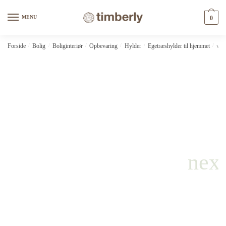
Skip
Skip
to
to
MENU
0
navigation
content
Forside
/
Bolig
/
Boliginteriør
/
Opbevaring
/
Hylder
/
Egetræshylder til hjemmet
/
vid