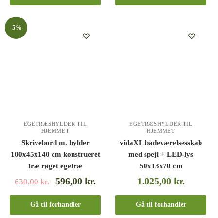
-5%
EGETRÆSHYLDER TIL
EGETRÆSHYLDER TIL
HJEMMET
HJEMMET
Skrivebord m. hylder
vidaXL badeværelsesskab
100x45x140 cm konstrueret
med spejl + LED-lys
træ røget egetræ
50x13x70 cm
596,00
kr.
1.025,00
kr.
630,00
kr.
Gå til forhandler
Gå til forhandler