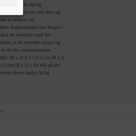
der, der giver rigelig
skabssæt er udstyret med døre og
der at montere på:
ndelse: Køkkenskabet kan bruges i
r, skal det anvendes med det
faler, at du anvender skruer og
hvert trin i instruktionerne.
Mål: 38 x 41,5 x 131,5 cm (B x D
31,5 cm (B x D x H) Mål på det
eevne (hvert skab): 60 kg
met