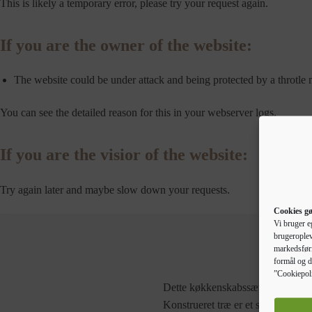
This is likely a temporary error, please try your request again.
If you are the owner of the website:
The website could be under attack and being protected by a throtle
You can see the detailed reason for this in your webserver logs.
If you are the visior of the website:
Try again later and maybe slow down your requests.
Cookies gø
Vi bruger e
brugeroplev
markedsføri
formål og d
”Cookiepoli
Dette køkkenskabssæt er et ideelt 
Konstrueret træ er et slidstærkt og 