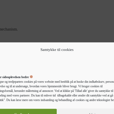
 mechanism.
Samtykke til cookies
r sideoplevelsen bedre
gne og tredjeparters cookies på vores website med henblik på at huske din indkøbskurv, persona
else og til at undersøge, hvordan vores hjemmeside bliver brugt. Vi bruger cookies til
Beskrivelse
Yderligere information
ngsformål, herunder målretning af annoncer. Ved at klikke på 'Tillad alle' giver du samtykke til 
eling med vores partnere. Du kan til enhver tid tilbagekalde eller ændre dit samtykke ved at gå t
tik”. Du kan læse mere om vores indsamling og behandling af cookies og andre teknologier he
valg til at holde dine køkkenartikler organiseret og inden for rækkevidde
stabilt materiale med en glat overflade. Det er fugtafvisende, og det vride