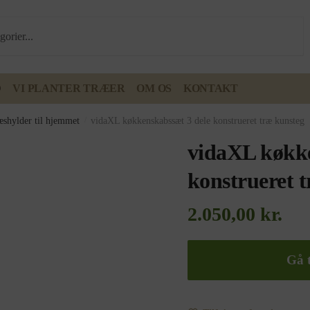
D
VI PLANTER TRÆER
OM OS
KONTAKT
æshylder til hjemmet
/
vidaXL køkkenskabssæt 3 dele konstrueret træ kunsteg
vidaXL køkke
konstrueret 
2.050,00
kr.
Gå t