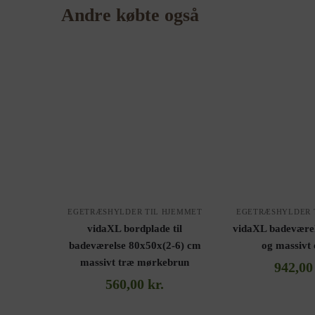
Andre købte også
EGETRÆSHYLDER TIL HJEMMET
EGETRÆSHYLDER 
vidaXL bordplade til
vidaXL badeværel
badeværelse 80x50x(2-6) cm
og massivt
massivt træ mørkebrun
942,0
560,00
kr.