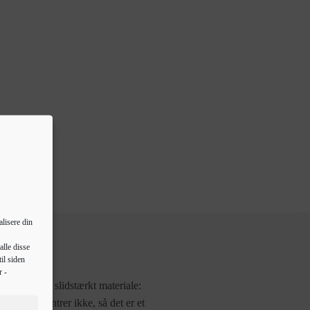
lisere din
alle disse
il siden
r -
. Stabilt og slidstærkt materiale:
r eller splintrer ikke, så det er et