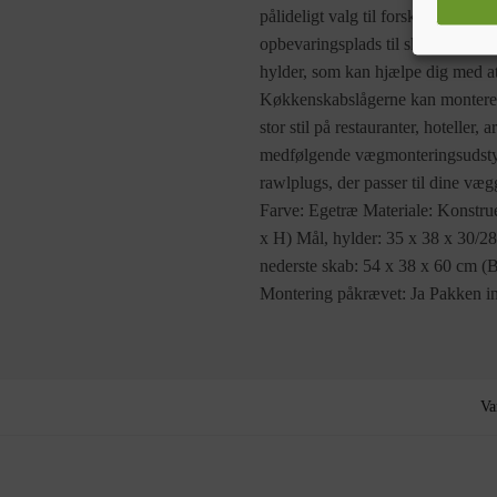
pålideligt valg til forskellige pr
opbevaringsplads til skåle, talle
hylder, som kan hjælpe dig med at
Køkkenskabslågerne kan monteres e
stor stil på restauranter, hoteller
medfølgende vægmonteringsudstyr.
rawlplugs, der passer til dine vægg
Farve: Egetræ Materiale: Konstru
x H) Mål, hylder: 35 x 38 x 30/
nederste skab: 54 x 38 x 60 cm (
Montering påkrævet: Ja Pakken i
Va