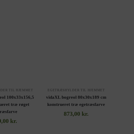
DER TIL HJEMMET
EGETRÆSHYLDER TIL HJEMMET
eol 100x33x156,5
vidaXL bogreol 80x30x189 cm
ueret træ røget
konstrueret træ egetræsfarve
træsfarve
873,00
kr.
9,00
kr.