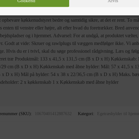
Godkend
Afvis
ojekter. Rigelig med opbevaringsplads: Køkkenskabssættet har skabe og hyl
rkener, gryder og andre køkkenredskaber. Praktisk design: Dette køkken
 opbevare køkkenudstyret bedre og samtidig sikre, at det er rent. To må
nten til venstre eller højre, alt efter hvad du foretrækker. Bred anve
, arbejdspladser og i hjemmet. Advarsel: For at undgå, at produktet vælte
 Godt at vide: Skruer og rawlplugs til væggen medfølger ikke. Vi anbe
e. Hvis du er i tvivl, skal du søge professionel rådgivning. Læs og følg 
eret træ Produktmål: 133 x 41,5 x 131,5 cm (B x D x H) Køkkenskab: 
28/29 cm (B x D x H) Køkkenskab med åbne hylder: Mål: 57 x 41,5 x 1
B x D x H) Mål på hylder: 54 x 38 x 22/36,5 cm (B x D x H) Maks. bær
ndeholder: 2 x køkkenskab 1 x Køkkenskab med åbne hylder
renummer (SKU):
10670401412887632
Kategori:
Egetræshylder til hjem