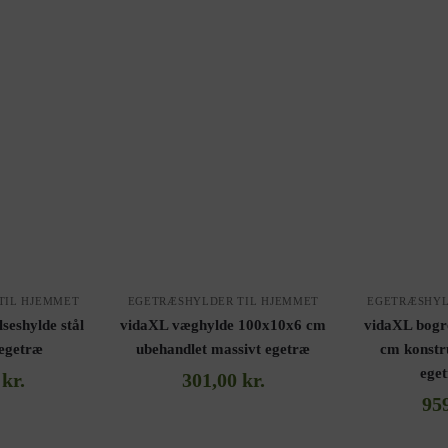
TIL HJEMMET
EGETRÆSHYLDER TIL HJEMMET
EGETRÆSHYL
seshylde stål
vidaXL væghylde 100x10x6 cm
vidaXL bogr
 egetræ
ubehandlet massivt egetræ
cm konstr
ege
0
kr.
301,00
kr.
95