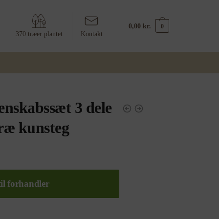
0,00
kr.
0
370 træer plantet
Kontakt
nskabssæt 3 dele
træ kunsteg
il forhandler