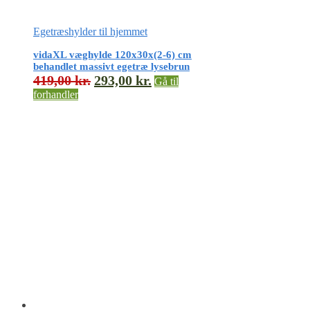
Egetræshylder til hjemmet
vidaXL væghylde 120x30x(2-6) cm
behandlet massivt egetræ lysebrun
419,00
kr.
293,00
kr.
Gå til
forhandler