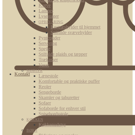
Kurve
Lamper
Lysestager
OPBEVARING
Egetræshylder til hjemmet
Stilfulde svævehylder
Pyntepuder
Servering
Spejle
Stilfulde plaids og tæpper
Trækasser
Vaser
MØBLER
Kontakt
Lænestole
Komfortable og praktiske puffer
Reoler
Sengeborde
Skamler og taburetter
Sofaer
Sofaborde for enhver stil
Spisebordsstole
KØKKEN
Køkkenudstyr
BØRN