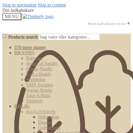
Skip to navigation
Skip to content
Din indkøbskurv
MENU
Hvert køb planter et træ 🌳
Products search
Products search
370 træer plantet
BRANDS
Babyzus
House of Sander
House Nordic
Knit a Buddy
PepMelon
SMÅ Sweden
Sjælsø Nordic
Take A Plaid
Timberly
BOLIG
BOLIGINTERIØR
Dekoration
Figurer
Gulvtæpper
Knager og knagerækker