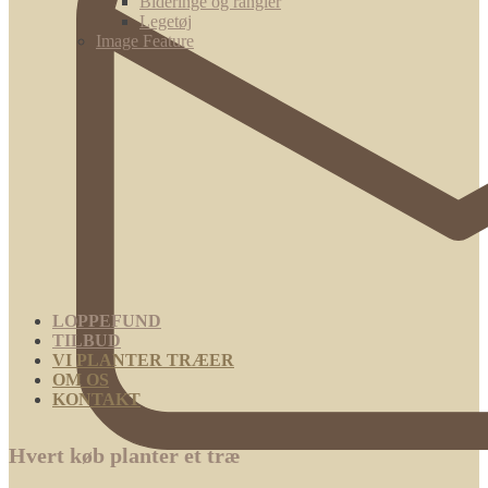
Bideringe og rangler
Legetøj
Image Feature
LOPPEFUND
TILBUD
VI PLANTER TRÆER
OM OS
KONTAKT
Hvert køb planter et træ