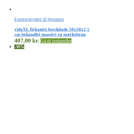
Egetræshylder til hjemmet
vidaXL firkantet bordplade 50x50x2,5
cm behandlet massivt eg mørkebrun
407,00
kr.
Gå til forhandler
-30%