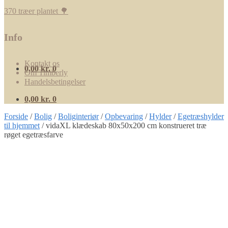
370 træer plantet 🌳
Info
Kontakt os
0,00
kr.
0
Om Timberly
Handelsbetingelser
0,00
kr.
0
Forside
/
Bolig
/
Boliginteriør
/
Opbevaring
/
Hylder
/
Egetræshylder
til hjemmet
/
vidaXL klædeskab 80x50x200 cm konstrueret træ
røget egetræsfarve