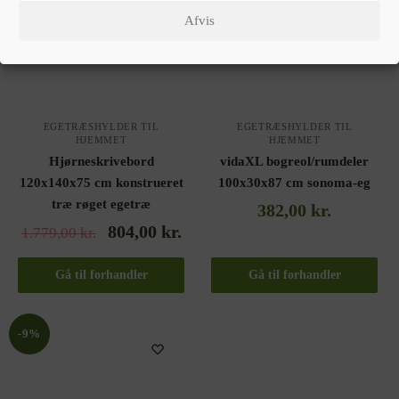
Afvis
EGETRÆSHYLDER TIL
EGETRÆSHYLDER TIL
HJEMMET
HJEMMET
Hjørneskrivebord
vidaXL bogreol/rumdeler
120x140x75 cm konstrueret
100x30x87 cm sonoma-eg
træ røget egetræ
382,00
kr.
804,00
kr.
1.779,00
kr.
Gå til forhandler
Gå til forhandler
-9%