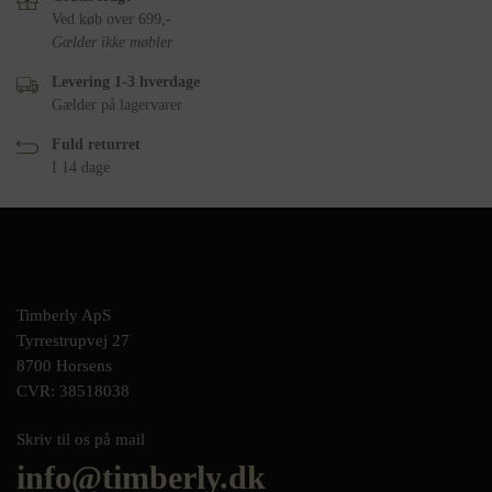
Ved køb over 699,-
Gælder ikke møbler
Levering 1-3 hverdage
Gælder på lagervarer
Fuld returret
I 14 dage
Timberly ApS
Tyrrestrupvej 27
8700 Horsens
CVR: 38518038
Skriv til os på mail
info@timberly.dk