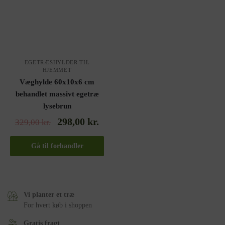
EGETRÆSHYLDER TIL
HJEMMET
Væghylde 60x10x6 cm
behandlet massivt egetræ
lysebrun
298,00
kr.
329,00
kr.
Gå til forhandler
Vi planter et træ
For hvert køb i shoppen
Gratis fragt