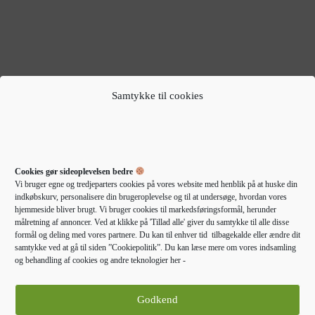
Samtykke til cookies
EGETRÆSHYLDER TIL
EGETRÆSHYLDER TIL
HJEMMET
HJEMMET
vidaXL væghylder 4 stk.
vidaXL tv-bord m. LED-lys
90×23,5×3,8 cm MDF
100x34x50 cm konstrueret
Cookies gør sideoplevelsen bedre
egetræsfarve
træ røget eg
Vi bruger egne og tredjeparters cookies på vores website med henblik på at huske din
638,00
kr.
604,00
kr.
indkøbskurv, personalisere din brugeroplevelse og til at undersøge, hvordan vores
hjemmeside bliver brugt. Vi bruger cookies til markedsføringsformål, herunder
målretning af annoncer. Ved at klikke på 'Tillad alle' giver du samtykke til alle disse
Gå til forhandler
Gå til forhandler
formål og deling med vores partnere. Du kan til enhver tid tilbagekalde eller ændre dit
samtykke ved at gå til siden ”Cookiepolitik”. Du kan læse mere om vores indsamling
og behandling af cookies og andre teknologier her -
-55%
Godkend