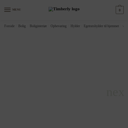
Skip
Skip
to
to
MENU
0
navigation
content
Forside
/
Bolig
/
Boliginteriør
/
Opbevaring
/
Hylder
/
Egetræshylder til hjemmet
/
vid