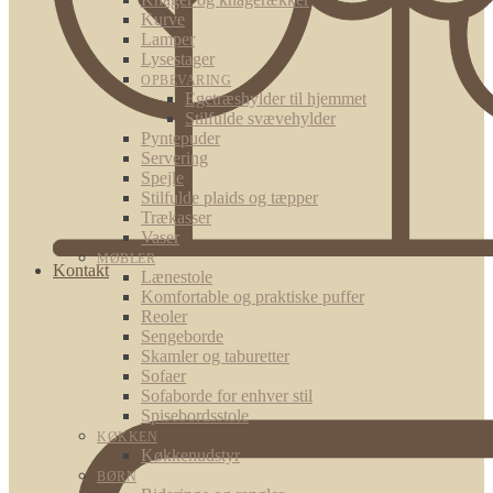
Kurve
Lamper
Lysestager
OPBEVARING
Egetræshylder til hjemmet
Stilfulde svævehylder
Pyntepuder
Servering
Spejle
Stilfulde plaids og tæpper
Trækasser
Vaser
MØBLER
Kontakt
Lænestole
Komfortable og praktiske puffer
Reoler
Sengeborde
Skamler og taburetter
Sofaer
Sofaborde for enhver stil
Spisebordsstole
KØKKEN
Køkkenudstyr
BØRN