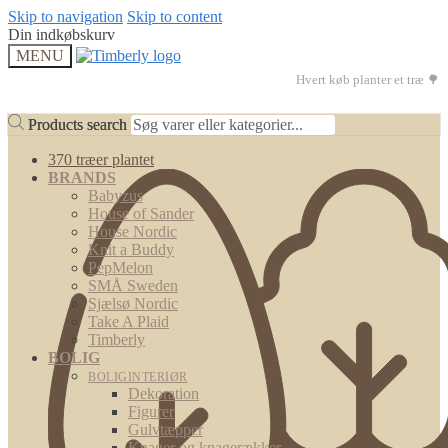
Skip to navigation
Skip to content
Din indkøbskurv
MENU
Hvert køb planter et træ 🌳
Products search
Products search
370 træer plantet
BRANDS
Babyzus
House of Sander
House Nordic
Knit a Buddy
PepMelon
SMÅ Sweden
Sjælsø Nordic
Take A Plaid
Timberly
BOLIG
BOLIGINTERIØR
Dekoration
Figurer
Gulvtæpper
Knager og knagerækker