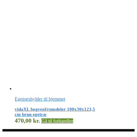
Egetræshylder til hjemmet
vidaXL bogreol/rumdeler 100x30x123,5
cm brun egetræ
470,00
kr.
Gå til forhandler