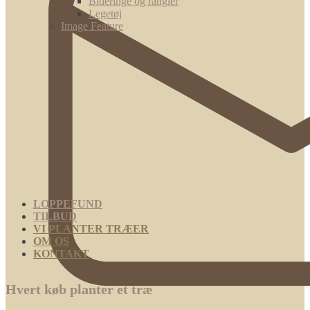
Bideringe og rangler
Legetøj
Image Feature
LOPPEFUND
TILBUD
VI PLANTER TRÆER
OM OS
KONTAKT
Hvert køb planter et træ