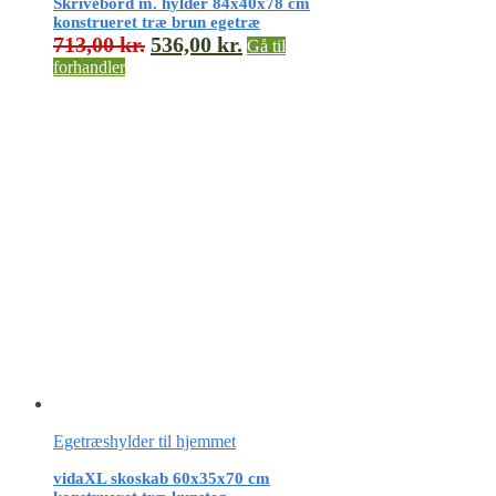
Skrivebord m. hylder 84x40x78 cm
konstrueret træ brun egetræ
713,00
kr.
536,00
kr.
Gå til
forhandler
Egetræshylder til hjemmet
vidaXL skoskab 60x35x70 cm