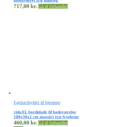
konstrueret træ kunsteg
717,00
kr.
Gå til forhandler
Egetræshylder til hjemmet
vidaXL bordplade til badeværelse
100x30x2 cm massivt træ lysebrun
460,00
kr.
Gå til forhandler