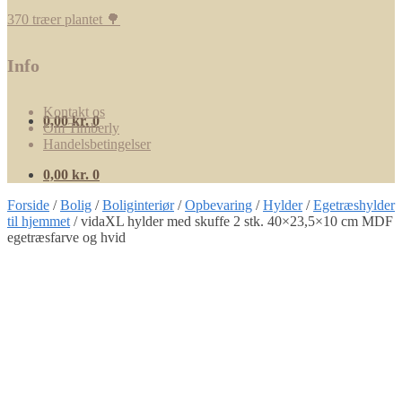
370 træer plantet 🌳
Info
Kontakt os
0,00
kr.
0
Om Timberly
Handelsbetingelser
0,00
kr.
0
Forside
/
Bolig
/
Boliginteriør
/
Opbevaring
/
Hylder
/
Egetræshylder
til hjemmet
/
vidaXL hylder med skuffe 2 stk. 40×23,5×10 cm MDF
egetræsfarve og hvid