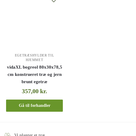
EGETRÆSHYLDER TIL
HJEMMET
vidaXL bogreol 80x30x78,5
cm konstrueret træ og jern
brunt egetræ
357,00
kr.
Gå til forhandler
Vi planter et træ