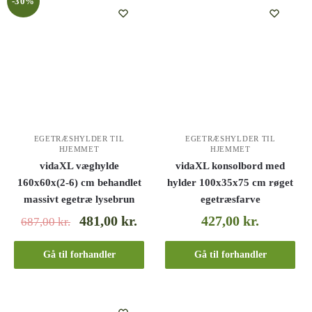
-30%
EGETRÆSHYLDER TIL
EGETRÆSHYLDER TIL
HJEMMET
HJEMMET
vidaXL væghylde
vidaXL konsolbord med
160x60x(2-6) cm behandlet
hylder 100x35x75 cm røget
massivt egetræ lysebrun
egetræsfarve
481,00
kr.
427,00
kr.
687,00
kr.
Gå til forhandler
Gå til forhandler