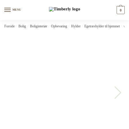
Skip
Skip
to
to
MENU
0
navigation
content
Forside
/
Bolig
/
Boliginteriør
/
Opbevaring
/
Hylder
/
Egetræshylder til hjemmet
/
vid