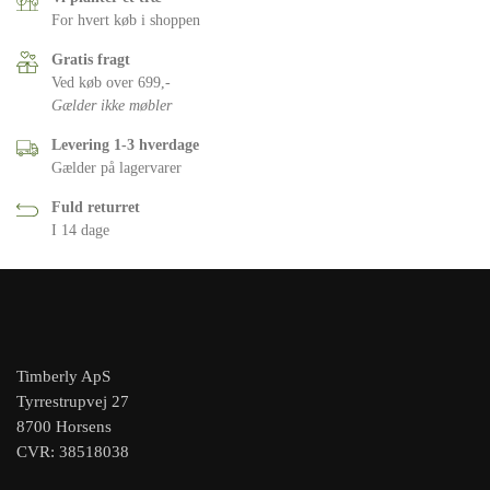
For hvert køb i shoppen
Gratis fragt
Ved køb over 699,-
Gælder ikke møbler
Levering 1-3 hverdage
Gælder på lagervarer
Fuld returret
I 14 dage
Timberly ApS
Tyrrestrupvej 27
8700 Horsens
CVR: 38518038