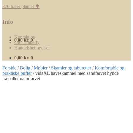
370 træer plantet 🌳
Info
Kontakt os
0,00
kr.
0
Om Timberly
Handelsbetingelser
0,00
kr.
0
Forside
/
Bolig
/
Møbler
/
Skamler og taburetter
/
Komfortable og
praktiske puffer
/
vidaXL haveskammel med sandfarvet hynde
træpaller naturfarvet