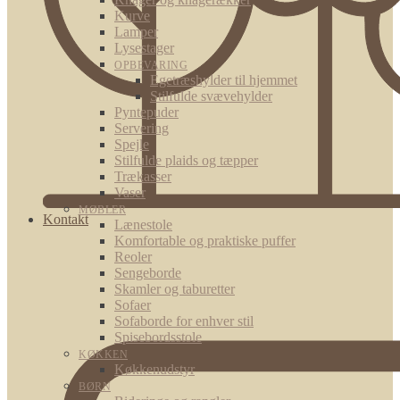
Kurve
Lamper
Lysestager
OPBEVARING
Egetræshylder til hjemmet
Stilfulde svævehylder
Pyntepuder
Servering
Spejle
Stilfulde plaids og tæpper
Trækasser
Vaser
MØBLER
Kontakt
Lænestole
Komfortable og praktiske puffer
Reoler
Sengeborde
Skamler og taburetter
Sofaer
Sofaborde for enhver stil
Spisebordsstole
KØKKEN
Køkkenudstyr
BØRN