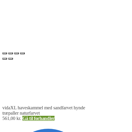
vidaXL haveskammel med sandfarvet hynde
træpaller naturfarvet
561,00
kr.
Gå til forhandler