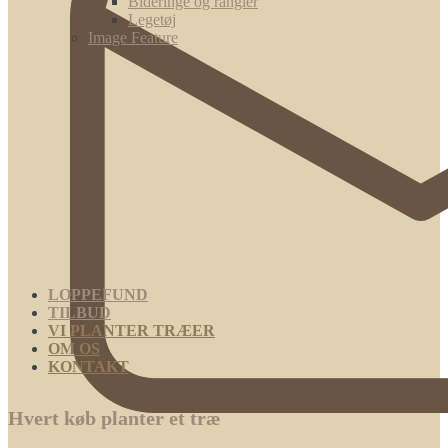
Bideringe og rangler
Legetøj
Image Feature
LOPPEFUND
TILBUD
VI PLANTER TRÆER
OM OS
KONTAKT
Hvert køb planter et træ