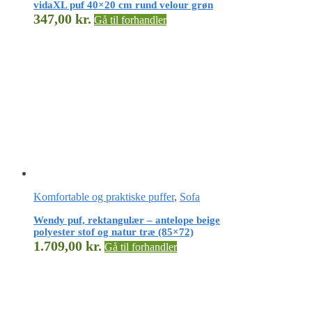
vidaXL puf 40×20 cm rund velour grøn
347,00
kr.
Gå til forhandler
Komfortable og praktiske puffer
,
Sofa
Wendy puf, rektangulær – antelope beige
polyester stof og natur træ (85×72)
1.709,00
kr.
Gå til forhandler