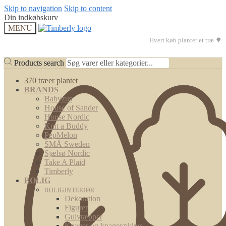
Skip to navigation
Skip to content
Din indkøbskurv
MENU
Hvert køb planter et træ 🌳
Products search
Products search
370 træer plantet
BRANDS
Babyzus
House of Sander
House Nordic
Knit a Buddy
PepMelon
SMÅ Sweden
Sjælsø Nordic
Take A Plaid
Timberly
BOLIG
BOLIGINTERIØR
Dekoration
Figurer
Gulvtæpper
Knager og knagerækker