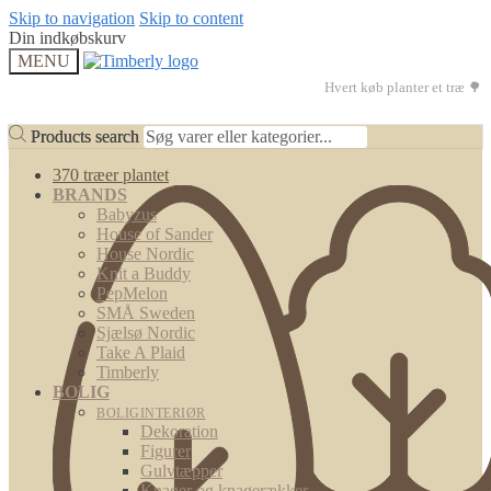
Skip to navigation
Skip to content
Din indkøbskurv
MENU
Hvert køb planter et træ 🌳
Products search
Products search
370 træer plantet
BRANDS
Babyzus
House of Sander
House Nordic
Knit a Buddy
PepMelon
SMÅ Sweden
Sjælsø Nordic
Take A Plaid
Timberly
BOLIG
BOLIGINTERIØR
Dekoration
Figurer
Gulvtæpper
Knager og knagerækker