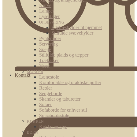
Kurve
Lamper
Lysestager
OPBEVARING
Egetræshylder til hjemmet
Stilfulde svævehylder
Pyntepuder
Servering
Spejle
Stilfulde plaids og tæpper
Trækasser
Vaser
MØBLER
Kontakt
Lænestole
Komfortable og praktiske puffer
Reoler
Sengeborde
Skamler og taburetter
Sofaer
Sofaborde for enhver stil
Spisebordsstole
KØKKEN
Køkkenudstyr
BØRN