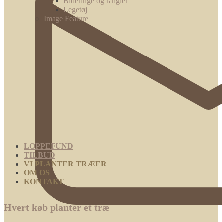
Bideringe og rangler
Legetøj
Image Feature
LOPPEFUND
TILBUD
VI PLANTER TRÆER
OM OS
KONTAKT
Hvert køb planter et træ