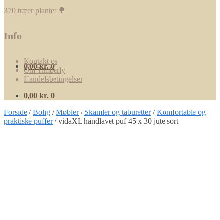
370 træer plantet 🌳
Info
Kontakt os
0,00
kr.
0
Om Timberly
Handelsbetingelser
0,00
kr.
0
Forside
/
Bolig
/
Møbler
/
Skamler og taburetter
/
Komfortable og
praktiske puffer
/
vidaXL håndlavet puf 45 x 30 jute sort