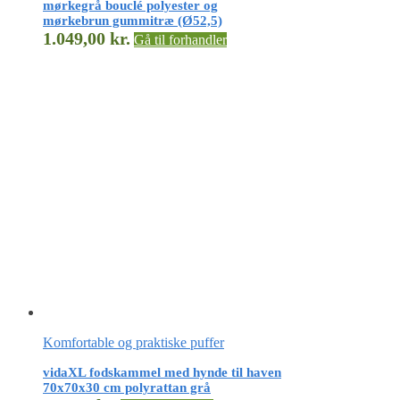
mørkegrå bouclé polyester og
mørkebrun gummitræ (Ø52,5)
1.049,00
kr.
Gå til forhandler
Komfortable og praktiske puffer
vidaXL fodskammel med hynde til haven
70x70x30 cm polyrattan grå