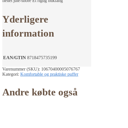
flettet jute-snore Et rigtig blikfang
Yderligere
information
EAN/GTIN
8718475735199
Varenummer (SKU):
10670400005076767
Kategori:
Komfortable og praktiske puffer
Andre købte også