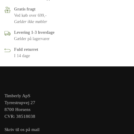
Gratis fragt
Ved køb over 699,-
Gælder ikke møbler
Levering 1-3 hverdage
Gælder på lagervarer
Fuld returret
I 14 dage
Timberly ApS
Tyrrestrupvej 27
8700 Horsens
CVR: 38518038
Skriv til os på mail