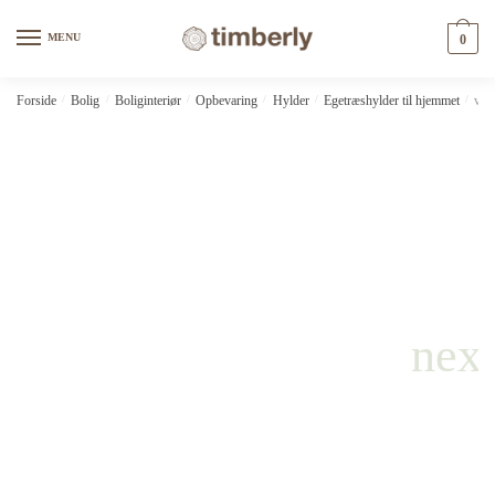
Skip
Skip
to
to
MENU
0
navigation
content
Forside
/
Bolig
/
Boliginteriør
/
Opbevaring
/
Hylder
/
Egetræshylder til hjemmet
/
vid