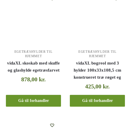
EGETRÆSHYLDER TIL
EGETRÆSHYLDER TIL
HJEMMET
HJEMMET
vidaXL skoskab med skuffe
vidaXL bogreol med 3
og glashylde egetræsfarvet
hylder 100x33x108,5 cm
konstrueret træ røget eg
878,00
kr.
425,00
kr.
Gå til forhandler
Gå til forhandler