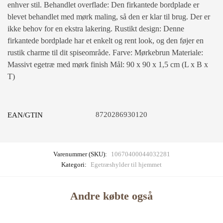
enhver stil. Behandlet overflade: Den firkantede bordplade er
blevet behandlet med mørk maling, så den er klar til brug. Der er
ikke behov for en ekstra lakering. Rustikt design: Denne
firkantede bordplade har et enkelt og rent look, og den føjer en
rustik charme til dit spiseområde. Farve: Mørkebrun Materiale:
Massivt egetræ med mørk finish Mål: 90 x 90 x 1,5 cm (L x B x
T)
8720286930120
EAN/GTIN
Varenummer (SKU):
10670400044032281
Kategori:
Egetræshylder til hjemmet
Andre købte også