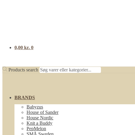
0,00
kr.
0
Products search
BRANDS
Babyzus
House of Sander
House Nordic
Knit a Buddy
PepMelon
SMÅ Sweden