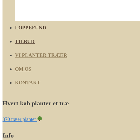
LOPPEFUND
TILBUD
VI PLANTER TRÆER
OM OS
KONTAKT
Hvert køb planter et træ
370 træer plantet
Info