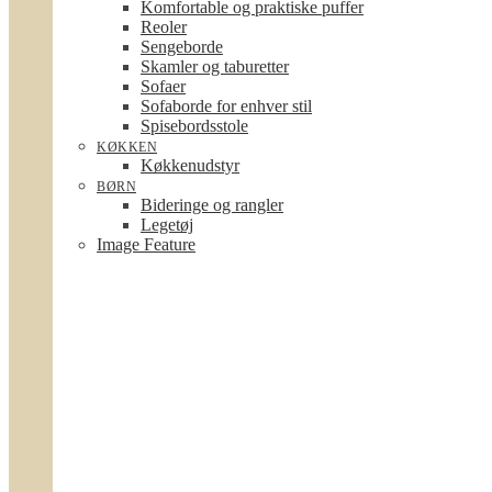
Komfortable og praktiske puffer
Reoler
Sengeborde
Skamler og taburetter
Sofaer
Sofaborde for enhver stil
Spisebordsstole
KØKKEN
Køkkenudstyr
BØRN
Bideringe og rangler
Legetøj
Image Feature