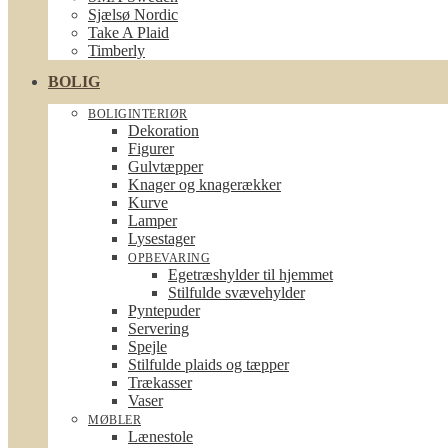
Sjælsø Nordic
Take A Plaid
Timberly
BOLIG
BOLIGINTERIØR
Dekoration
Figurer
Gulvtæpper
Knager og knagerækker
Kurve
Lamper
Lysestager
OPBEVARING
Egetræshylder til hjemmet
Stilfulde svævehylder
Pyntepuder
Servering
Spejle
Stilfulde plaids og tæpper
Trækasser
Vaser
MØBLER
Lænestole