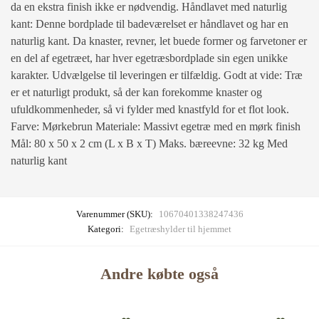
da en ekstra finish ikke er nødvendig. Håndlavet med naturlig
kant: Denne bordplade til badeværelset er håndlavet og har en
naturlig kant. Da knaster, revner, let buede former og farvetoner er
en del af egetræet, har hver egetræsbordplade sin egen unikke
karakter. Udvælgelse til leveringen er tilfældig. Godt at vide: Træ
er et naturligt produkt, så der kan forekomme knaster og
ufuldkommenheder, så vi fylder med knastfyld for et flot look.
Farve: Mørkebrun Materiale: Massivt egetræ med en mørk finish
Mål: 80 x 50 x 2 cm (L x B x T) Maks. bæreevne: 32 kg Med
naturlig kant
Varenummer (SKU):
10670401338247436
Kategori:
Egetræshylder til hjemmet
Andre købte også