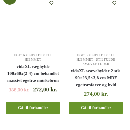
EGETRÆSHYLDER TIL
EGETRÆSHYLDER TIL
,
HJEMMET
HJEMMET
STILFULDE
SVÆVEHYLDER
vidaXL væghylde
vidaXL svævehylder 2 stk.
100x60x(2-4) cm behandlet
90×23,5×3,8 cm MDF
massivt egetræ mørkebrun
egetræsfarve og hvid
272,00
kr.
388,00
kr.
274,00
kr.
Gå til forhandler
Gå til forhandler