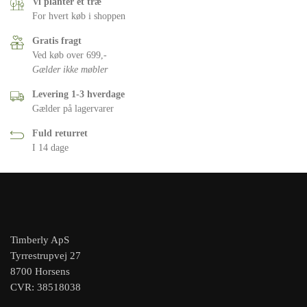
Vi planter et træ
For hvert køb i shoppen
Gratis fragt
Ved køb over 699,-
Gælder ikke møbler
Levering 1-3 hverdage
Gælder på lagervarer
Fuld returret
I 14 dage
Timberly ApS
Tyrrestrupvej 27
8700 Horsens
CVR: 38518038