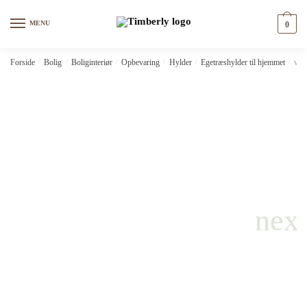
Skip
Skip
to
to
MENU
0
navigation
content
Forside
/
Bolig
/
Boliginteriør
/
Opbevaring
/
Hylder
/
Egetræshylder til hjemmet
/
vid