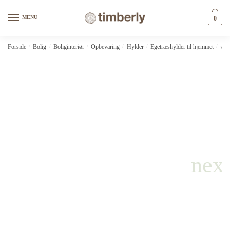
Skip
Skip
to
to
MENU
0
navigation
content
Forside
/
Bolig
/
Boliginteriør
/
Opbevaring
/
Hylder
/
Egetræshylder til hjemmet
/
vid