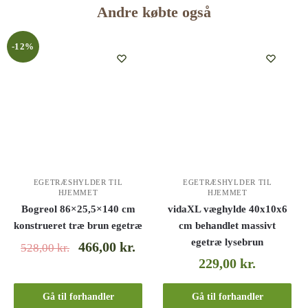
Andre købte også
-12%
EGETRÆSHYLDER TIL
EGETRÆSHYLDER TIL
HJEMMET
HJEMMET
Bogreol 86×25,5×140 cm
vidaXL væghylde 40x10x6
konstrueret træ brun egetræ
cm behandlet massivt
egetræ lysebrun
466,00
kr.
528,00
kr.
229,00
kr.
Gå til forhandler
Gå til forhandler