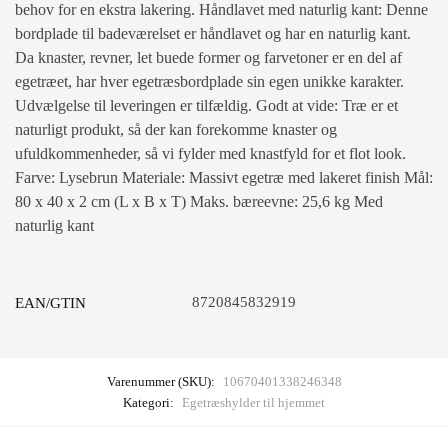
behov for en ekstra lakering. Håndlavet med naturlig kant: Denne
bordplade til badeværelset er håndlavet og har en naturlig kant.
Da knaster, revner, let buede former og farvetoner er en del af
egetræet, har hver egetræsbordplade sin egen unikke karakter.
Udvælgelse til leveringen er tilfældig. Godt at vide: Træ er et
naturligt produkt, så der kan forekomme knaster og
ufuldkommenheder, så vi fylder med knastfyld for et flot look.
Farve: Lysebrun Materiale: Massivt egetræ med lakeret finish Mål:
80 x 40 x 2 cm (L x B x T) Maks. bæreevne: 25,6 kg Med
naturlig kant
8720845832919
EAN/GTIN
Varenummer (SKU):
10670401338246348
Kategori:
Egetræshylder til hjemmet