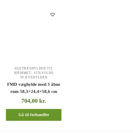
EGETRÆSHYLDER TIL
,
HJEMMET
STILFULDE
SVÆVEHYLDER
FMD væghylde med 3 åbne
rum 58,3×24,4×58,6 cm
704,00
kr.
Gå til forhandler