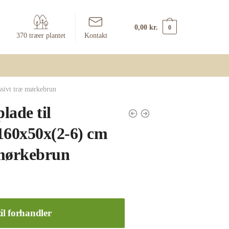
0,00
kr.
0
370 træer plantet
Kontakt
sivt træ mørkebrun
lade til
160x50x(2-6) cm
 mørkebrun
il forhandler