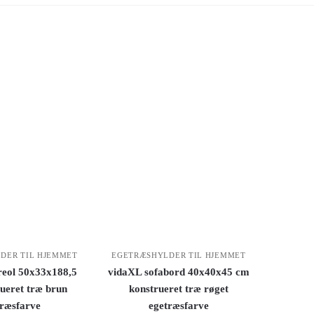
DER TIL HJEMMET
EGETRÆSHYLDER TIL HJEMMET
reol 50x33x188,5
vidaXL sofabord 40x40x45 cm
ueret træ brun
konstrueret træ røget
træsfarve
egetræsfarve