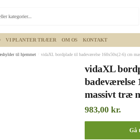
D
VI PLANTER TRÆER
OM OS
KONTAKT
æshylder til hjemmet
/
vidaXL bordplade til badeværelse 160x50x(2-6) cm mas
vidaXL bordp
badeværelse 
massivt træ
983,00
kr.
Gå t