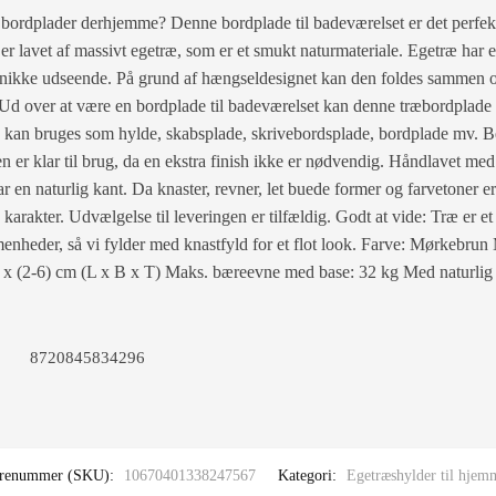
 bordplader derhjemme? Denne bordplade til badeværelset er det perfek
er lavet af massivt egetræ, som er et smukt naturmateriale. Egetræ har
s unikke udseende. På grund af hængseldesignet kan den foldes sammen 
Ud over at være en bordplade til badeværelset kan denne træbordplade
n kan bruges som hylde, skabsplade, skrivebordsplade, bordplade mv. B
 er klar til brug, da en ekstra finish ikke er nødvendig. Håndlavet me
r en naturlig kant. Da knaster, revner, let buede former og farvetoner er
arakter. Udvælgelse til leveringen er tilfældig. Godt at vide: Træ er et 
heder, så vi fylder med knastfyld for et flot look. Farve: Mørkebrun 
 x (2-6) cm (L x B x T) Maks. bæreevne med base: 32 kg Med naturlig
8720845834296
renummer (SKU):
10670401338247567
Kategori:
Egetræshylder til hjem