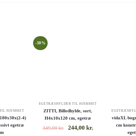
-30%
EGETRÆSHYLDER TIL HJEMMET
ZITTI, Billedhylde, sort,
TIL HJEMMET
EGETRÆSHYL
180x30x(2-4)
vidaXL bog
H4x10x120 cm, egetræ
ssivt egetræ
cm konstr
244,00
kr.
349,00
kr.
un
ege