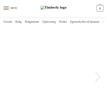
Skip
Skip
to
to
MENU
0
navigation
content
Forside
/
Bolig
/
Boliginteriør
/
Opbevaring
/
Hylder
/
Egetræshylder til hjemmet
/
vid