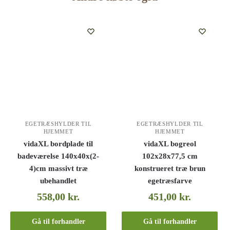
EGETRÆSHYLDER TIL
EGETRÆSHYLDER TIL
HJEMMET
HJEMMET
vidaXL bordplade til
vidaXL bogreol
badeværelse 140x40x(2-
102x28x77,5 cm
4)cm massivt træ
konstrueret træ brun
ubehandlet
egetræsfarve
558,00
kr.
451,00
kr.
Gå til forhandler
Gå til forhandler