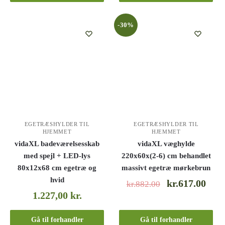
-30%
EGETRÆSHYLDER TIL
EGETRÆSHYLDER TIL
HJEMMET
HJEMMET
vidaXL badeværelsesskab
vidaXL væghylde
med spejl + LED-lys
220x60x(2-6) cm behandlet
80x12x68 cm egetræ og
massivt egetræ mørkebrun
hvid
kr.617.00
kr.882.00
1.227,00
kr.
Gå til forhandler
Gå til forhandler