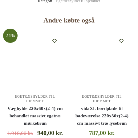
Kategori:
Egetræshylder til hjemmet
Andre købte også
-51%
EGETRÆSHYLDER TIL
EGETRÆSHYLDER TIL
HJEMMET
HJEMMET
Væghylde 220x60x(2-4) cm
vidaXL bordplade til
behandlet massivt egetræ
badeværelse 220x30x(2-4)
mørkebrun
cm massivt træ lysebrun
940,00
kr.
787,00
kr.
1.918,00
kr.