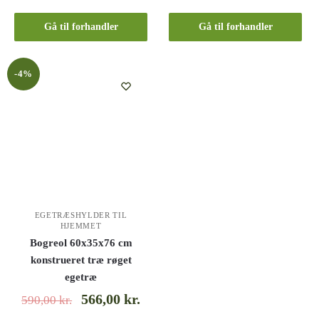
Gå til forhandler
Gå til forhandler
-4%
EGETRÆSHYLDER TIL
HJEMMET
Bogreol 60x35x76 cm
konstrueret træ røget
egetræ
566,00
kr.
590,00
kr.