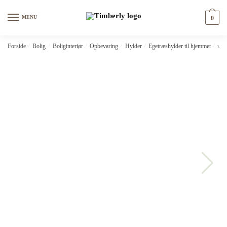
Skip
Skip
to
to
MENU
0
navigation
content
Forside
/
Bolig
/
Boliginteriør
/
Opbevaring
/
Hylder
/
Egetræshylder til hjemmet
/
vid