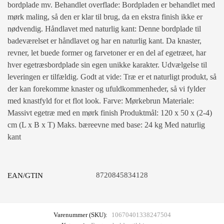
bordplade mv. Behandlet overflade: Bordpladen er behandlet med
mørk maling, så den er klar til brug, da en ekstra finish ikke er
nødvendig. Håndlavet med naturlig kant: Denne bordplade til
badeværelset er håndlavet og har en naturlig kant. Da knaster,
revner, let buede former og farvetoner er en del af egetræet, har
hver egetræsbordplade sin egen unikke karakter. Udvælgelse til
leveringen er tilfældig. Godt at vide: Træ er et naturligt produkt, så
der kan forekomme knaster og ufuldkommenheder, så vi fylder
med knastfyld for et flot look. Farve: Mørkebrun Materiale:
Massivt egetræ med en mørk finish Produktmål: 120 x 50 x (2-4)
cm (L x B x T) Maks. bæreevne med base: 24 kg Med naturlig
kant
8720845834128
EAN/GTIN
Varenummer (SKU):
10670401338247504