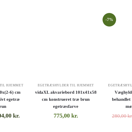
-7%
TIL HJEMMET
EGETRÆSHYLDER TIL HJEMMET
EGETRÆSHYL
0x(2-6) cm
vidaXL akvariebord 101x41x58
Væghyld
ivt egetræ
cm konstrueret træ brun
behandlet
run
egetræsfarve
mø
04,00
kr.
775,00
kr.
280,00
kr