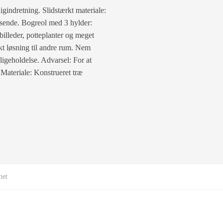
igindretning. Slidstærkt materiale:
visende. Bogreol med 3 hylder:
billeder, potteplanter og meget
kt løsning til andre rum. Nem
igeholdelse. Advarsel: For at
Materiale: Konstrueret træ
met