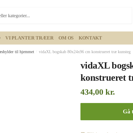
D
VI PLANTER TRÆER
OM OS
KONTAKT
æshylder til hjemmet
/
vidaXL bogskab 80x24x96 cm konstrueret træ kunsteg
vidaXL bogs
konstrueret 
434,00
kr.
Gå t