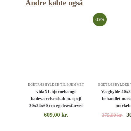
Andre købte også
-19%
EGETRÆSHYLDER TIL HJEMMET
EGETRÆSHYLDER 
vidaXL hjørnehængt
Væghylde 40x3
badeværelsesskab m. spejl
behandlet mass
30x24x60 cm egetræsfarvet
mørkeb
609,00
kr.
3
375,00
kr.