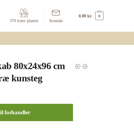
0,00
kr.
0
370 træer plantet
Kontakt
kab 80x24x96 cm
træ kunsteg
il forhandler