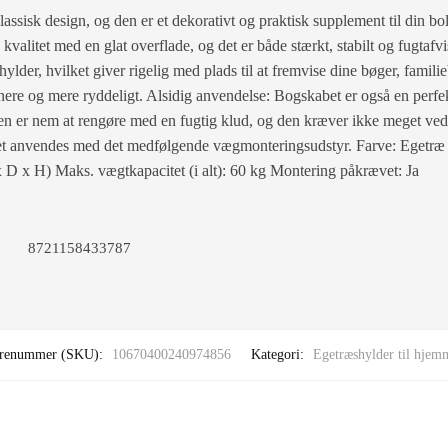
assisk design, og den er et dekorativt og praktisk supplement til din bol
kvalitet med en glat overflade, og det er både stærkt, stabilt og fugtaf
lder, hvilket giver rigelig med plads til at fremvise dine bøger, familie
ere og mere ryddeligt. Alsidig anvendelse: Bogskabet er også en perfe
n er nem at rengøre med en fugtig klud, og den kræver ikke meget vedl
 det anvendes med det medfølgende vægmonteringsudstyr. Farve: Egetræ 
 D x H) Maks. vægtkapacitet (i alt): 60 kg Montering påkrævet: Ja
8721158433787
renummer (SKU):
10670400240974856
Kategori:
Egetræshylder til hjem