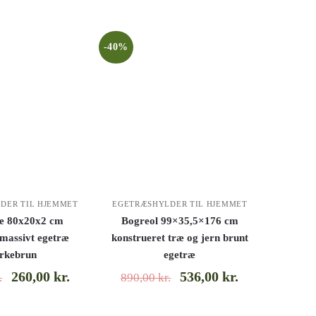
-40%
DER TIL HJEMMET
EGETRÆSHYLDER TIL HJEMMET
e 80x20x2 cm
Bogreol 99×35,5×176 cm
 massivt egetræ
konstrueret træ og jern brunt
rkebrun
egetræ
260,00
kr.
536,00
kr.
.
890,00
kr.