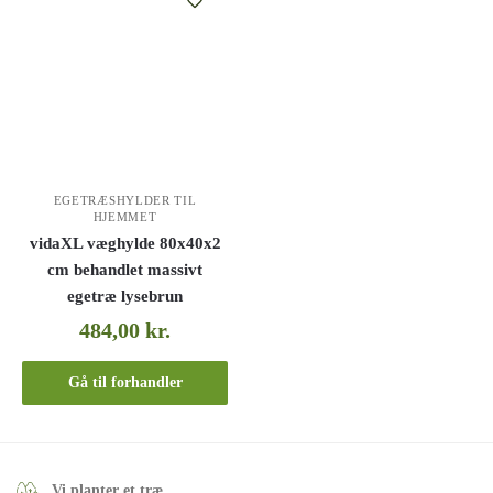
EGETRÆSHYLDER TIL
HJEMMET
vidaXL væghylde 80x40x2
cm behandlet massivt
egetræ lysebrun
484,00
kr.
Gå til forhandler
Vi planter et træ