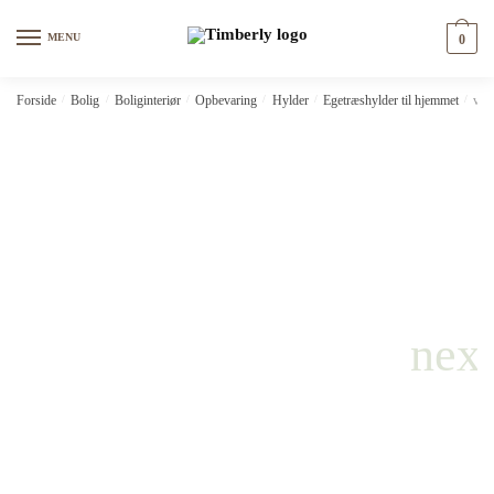
Skip
Skip
to
to
MENU
0
navigation
content
Forside
/
Bolig
/
Boliginteriør
/
Opbevaring
/
Hylder
/
Egetræshylder til hjemmet
/
vid