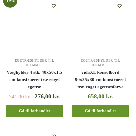
-19%
EGETRÆSHYLDER TIL
EGETRÆSHYLDER TIL
HJEMMET
HJEMMET
Væghylder 4 stk. 40x50x1,5
vidaXL konsolbord
cm konstrueret træ røget
90x35x80 cm konstrueret
egetræ
træ røget egetræsfarve
276,00
kr.
658,00
kr.
341,00
kr.
Gå til forhandler
Gå til forhandler