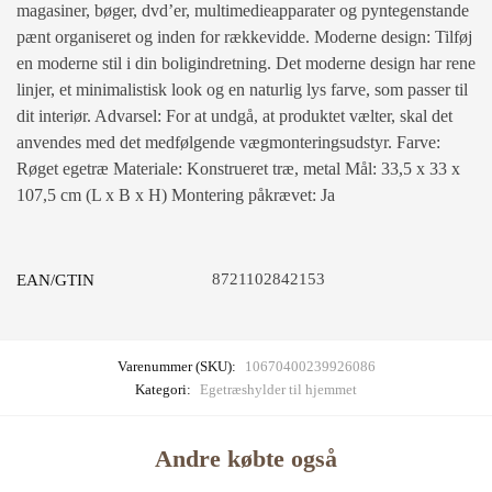
magasiner, bøger, dvd’er, multimedieapparater og pyntegenstande
pænt organiseret og inden for rækkevidde. Moderne design: Tilføj
en moderne stil i din boligindretning. Det moderne design har rene
linjer, et minimalistisk look og en naturlig lys farve, som passer til
dit interiør. Advarsel: For at undgå, at produktet vælter, skal det
anvendes med det medfølgende vægmonteringsudstyr. Farve:
Røget egetræ Materiale: Konstrueret træ, metal Mål: 33,5 x 33 x
107,5 cm (L x B x H) Montering påkrævet: Ja
8721102842153
EAN/GTIN
Varenummer (SKU):
10670400239926086
Kategori:
Egetræshylder til hjemmet
Andre købte også