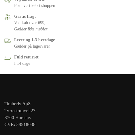
For hvert køb i shoppen
Gratis fragt
Ved køb over 699,-
Gælder ikke møbler
Levering 1-3 hverdage
Gælder på lagervarer
Fuld returret
I 14 dage
Timberly ApS
Tyrrestrupvej 27
8700 Horsens
CVR: 38518038