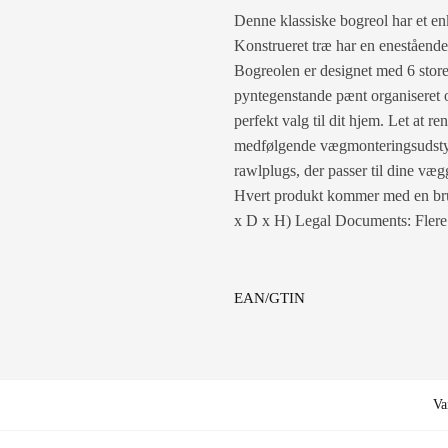
Denne klassiske bogreol har et enk
Konstrueret træ har en enestående 
Bogreolen er designet med 6 store 
pyntegenstande pænt organiseret o
perfekt valg til dit hjem. Let at r
medfølgende vægmonteringsudstyr 
rawlplugs, der passer til dine væg
Hvert produkt kommer med en bru
x D x H) Legal Documents: Flere d
EAN/GTIN
Va