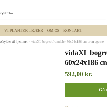
D
VI PLANTER TRÆER
OM OS
KONTAKT
æshylder til hjemmet
/
vidaXL bogreol/rumdeler 60x24x186 cm brun egetræ
vidaXL bogre
60x24x186 c
592,00
kr.
Gå t