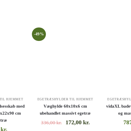
-49%
TIL HJEMMET
EGETRÆSHYLDER TIL HJEMMET
EGETRÆSHYL
lsesskab med
Væghylde 60x10x6 cm
vidaXL badev
,5x22x90 cm
ubehandlet massivt egetræ
og mas
etræ
172,00
kr.
78
336,00
kr.
0
kr.