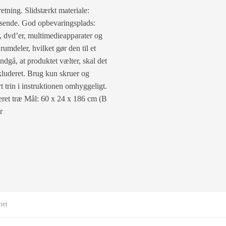
etning. Slidstærkt materiale:
fvisende. God opbevaringsplads:
r, dvd’er, multimedieapparater og
mdeler, hvilket gør den til et
ndgå, at produktet vælter, skal det
luderet. Brug kun skruer og
t trin i instruktionen omhyggeligt.
ret træ Mål: 60 x 24 x 186 cm (B
r
met