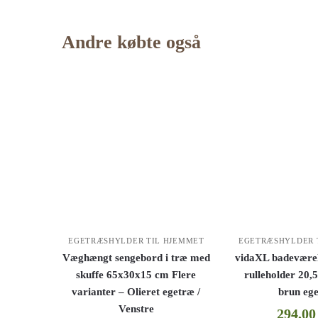
Andre købte også
EGETRÆSHYLDER TIL HJEMMET
EGETRÆSHYLDER 
Væghængt sengebord i træ med
vidaXL badevære
skuffe 65x30x15 cm Flere
rulleholder 20
varianter – Olieret egetræ /
brun eg
Venstre
294,0