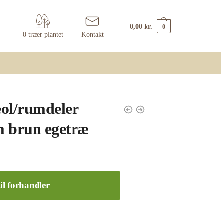
0,00
kr.
0
0 træer plantet
Kontakt
ol/rumdeler
m brun egetræ
il forhandler