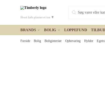
Skip
Skip
Products
to
to
search
navigation
content
Hvert køb planter et træ 🌳
BRANDS
BOLIG
LOPPEFUND
TILBU
Forside
/
Bolig
/
Boliginteriør
/
Opbevaring
/
Hylder
/
Egetr