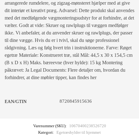
arrangerede rumdelere, og zigzag-mønsteret hjælper med at give
dit interiør et kreativt præg. Advarsel: Dette produkt skal anvendes
med det medfølgende vægmonteringsudstyr for at forhindre, at det
vælter. Godt at vide: Skruer og rawlplugs til væggen medfølger
ikke. Vi anbefaler, at du anvender skruer og rawlplugs, der passer
til dine vægge. Hvis du er i tvivl, skal du søge professionel
rådgivning. Læs og følg hvert trin i instruktionerne. Farve: Røget
egetræ Materiale: Konstrueret træ, stål Mål: 44,5 x 30 x 154,5 cm
(B x D x H) Maks. bæreevne (hver hylde): 15 kg Montering
påkrævet: Ja Legal Documents: Flere detaljer om, hvordan du
forhindrer, at dine møbler tipper, kan findes her
8720845915636
EAN/GTIN
Varenummer (SKU):
10670400238526720
Kategori:
Egetræshylder til hjemmet