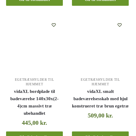
EGETRÆSHYLDER TIL
EGETRÆSHYLDER TIL
HJEMMET
HJEMMET
vidaXL bordplade til
vidaXL smalt
badeværelse 140x30x(2-
badeværelsesskab med hjul
4)cm massivt træ
konstrueret træ brun egetræ
ubehandlet
509,00
kr.
445,00
kr.