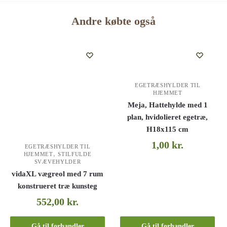
Andre købte også
EGETRÆSHYLDER TIL
HJEMMET
Meja, Hattehylde med 1
plan, hvidolieret egetræ,
H18x115 cm
1,00
kr.
EGETRÆSHYLDER TIL
,
HJEMMET
STILFULDE
SVÆVEHYLDER
vidaXL vægreol med 7 rum
konstrueret træ kunsteg
552,00
kr.
Gå til forhandler
Gå til forhandler