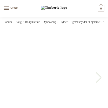
Skip
Skip
to
to
MENU
0
navigation
content
Forside
/
Bolig
/
Boliginteriør
/
Opbevaring
/
Hylder
/
Egetræshylder til hjemmet
/
vid