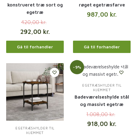
konstrueret træ sort og
røget egetræsfarve
egetræ
987,00
kr.
420,00
kr.
292,00
kr.
Gå til forhandler
Gå til forhandler
-9%
EGETRÆSHYLDER TIL
HJEMMET
Badeværelseshylde stål
og massivt egetræ
1.008,00
kr.
918,00
kr.
EGETRÆSHYLDER TIL
HJEMMET