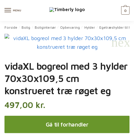
Skip
Skip
to
to
MENU
0
navigation
content
Forside
Bolig
Boliginteriør
Opbevaring
Hylder
Egetræshylder til h
/
/
/
/
/
vidaXL bogreol med 3 hylder
70x30x109,5 cm
konstrueret træ røget eg
497,00
kr.
Gå til forhandler