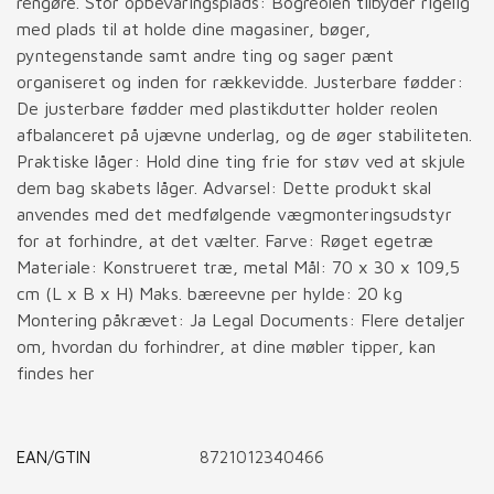
rengøre. Stor opbevaringsplads: Bogreolen tilbyder rigelig
med plads til at holde dine magasiner, bøger,
pyntegenstande samt andre ting og sager pænt
organiseret og inden for rækkevidde. Justerbare fødder:
De justerbare fødder med plastikdutter holder reolen
afbalanceret på ujævne underlag, og de øger stabiliteten.
Praktiske låger: Hold dine ting frie for støv ved at skjule
dem bag skabets låger. Advarsel: Dette produkt skal
anvendes med det medfølgende vægmonteringsudstyr
for at forhindre, at det vælter. Farve: Røget egetræ
Materiale: Konstrueret træ, metal Mål: 70 x 30 x 109,5
cm (L x B x H) Maks. bæreevne per hylde: 20 kg
Montering påkrævet: Ja Legal Documents: Flere detaljer
om, hvordan du forhindrer, at dine møbler tipper, kan
findes her
EAN/GTIN
8721012340466