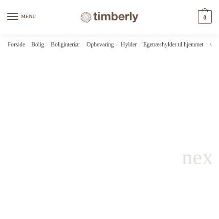
Skip
Skip
to
to
MENU
0
navigation
content
Forside
/
Bolig
/
Boliginteriør
/
Opbevaring
/
Hylder
/
Egetræshylder til hjemmet
/
vid