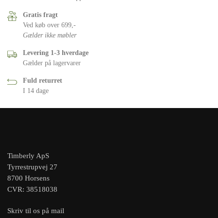
Gratis fragt
Ved køb over 699,-
Gælder ikke møbler
Levering 1-3 hverdage
Gælder på lagervarer
Fuld returret
I 14 dage
Timberly ApS
Tyrrestrupvej 27
8700 Horsens
CVR: 38518038
Skriv til os på mail