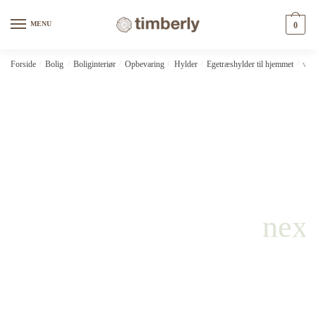
Skip
Skip
to
to
MENU
0
navigation
content
Forside
/
Bolig
/
Boliginteriør
/
Opbevaring
/
Hylder
/
Egetræshylder til hjemmet
/
vid