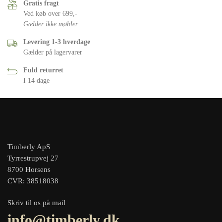
Gratis fragt
Ved køb over 699,-
Gælder ikke møbler
Levering 1-3 hverdage
Gælder på lagervarer
Fuld returret
I 14 dage
Timberly ApS
Tyrrestrupvej 27
8700 Horsens
CVR: 38518038
Skriv til os på mail
info@timberly.dk