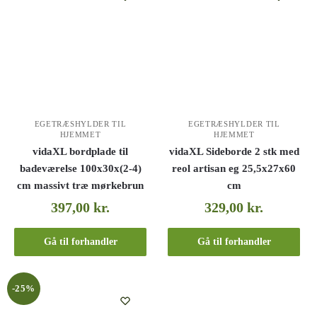
EGETRÆSHYLDER TIL
EGETRÆSHYLDER TIL
HJEMMET
HJEMMET
vidaXL bordplade til
vidaXL Sideborde 2 stk med
badeværelse 100x30x(2-4)
reol artisan eg 25,5x27x60
cm massivt træ mørkebrun
cm
397,00
kr.
329,00
kr.
Gå til forhandler
Gå til forhandler
-25%