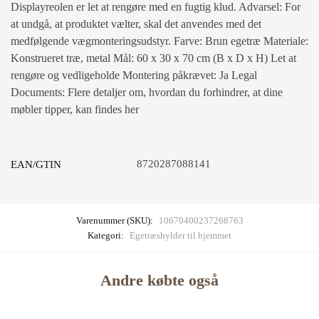
Displayreolen er let at rengøre med en fugtig klud. Advarsel: For
at undgå, at produktet vælter, skal det anvendes med det
medfølgende vægmonteringsudstyr. Farve: Brun egetræ Materiale:
Konstrueret træ, metal Mål: 60 x 30 x 70 cm (B x D x H) Let at
rengøre og vedligeholde Montering påkrævet: Ja Legal
Documents: Flere detaljer om, hvordan du forhindrer, at dine
møbler tipper, kan findes her
8720287088141
EAN/GTIN
Varenummer (SKU):
10670400237268763
Kategori:
Egetræshylder til hjemmet
Andre købte også