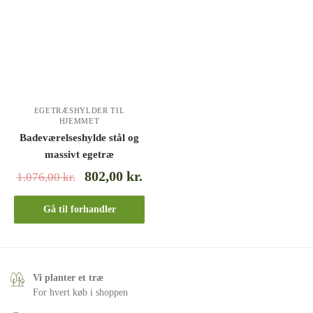
EGETRÆSHYLDER TIL
HJEMMET
Badeværelseshylde stål og
massivt egetræ
802,00
kr.
1.076,00
kr.
Gå til forhandler
Vi planter et træ
For hvert køb i shoppen