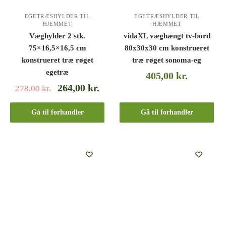
EGETRÆSHYLDER TIL
EGETRÆSHYLDER TIL
HJEMMET
HJEMMET
Væghylder 2 stk.
vidaXL væghængt tv-bord
75×16,5×16,5 cm
80x30x30 cm konstrueret
konstrueret træ røget
træ røget sonoma-eg
egetræ
405,00
kr.
264,00
kr.
278,00
kr.
Gå til forhandler
Gå til forhandler