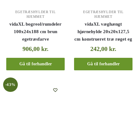
EGETRÆSHYLDER TIL
EGETRÆSHYLDER TIL
HJEMMET
HJEMMET
vidaXL bogreol/rumdeler
vidaXL væghængt
100x24x188 cm brun
hjørnehylde 20x20x127,5
egetræsfarve
cm konstrueret træ røget eg
906,00
kr.
242,00
kr.
Gå til forhandler
Gå til forhandler
-43%