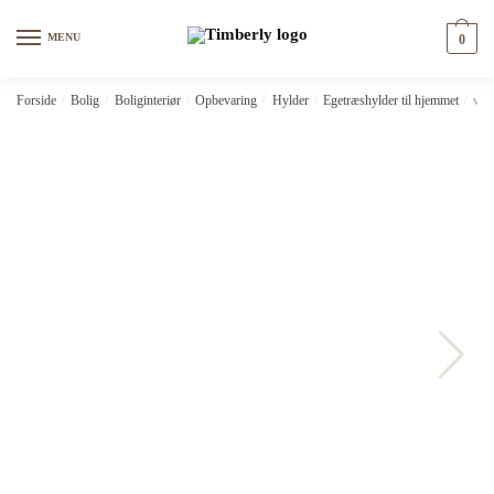
Skip
Skip
to
to
MENU
0
navigation
content
Forside
/
Bolig
/
Boliginteriør
/
Opbevaring
/
Hylder
/
Egetræshylder til hjemmet
/
vid