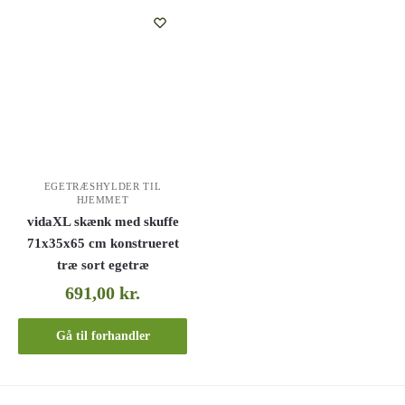
EGETRÆSHYLDER TIL
HJEMMET
vidaXL skænk med skuffe
71x35x65 cm konstrueret
træ sort egetræ
691,00
kr.
Gå til forhandler