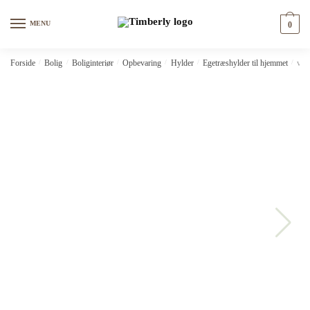
Skip
Skip
to
to
MENU
0
navigation
content
Forside
/
Bolig
/
Boliginteriør
/
Opbevaring
/
Hylder
/
Egetræshylder til hjemmet
/
vid