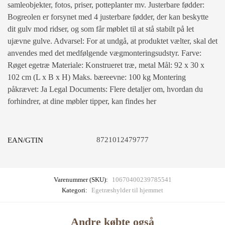
samleobjekter, fotos, priser, potteplanter mv. Justerbare fødder:
Bogreolen er forsynet med 4 justerbare fødder, der kan beskytte
dit gulv mod ridser, og som får møblet til at stå stabilt på let
ujævne gulve. Advarsel: For at undgå, at produktet vælter, skal det
anvendes med det medfølgende vægmonteringsudstyr. Farve:
Røget egetræ Materiale: Konstrueret træ, metal Mål: 92 x 30 x
102 cm (L x B x H) Maks. bæreevne: 100 kg Montering
påkrævet: Ja Legal Documents: Flere detaljer om, hvordan du
forhindrer, at dine møbler tipper, kan findes her
8721012479777
EAN/GTIN
Varenummer (SKU):
10670400239785541
Kategori:
Egetræshylder til hjemmet
Andre købte også