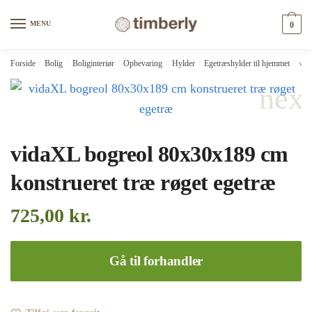
Skip
Skip
to
to
MENU
0
navigation
content
Forside
/
Bolig
/
Boliginteriør
/
Opbevaring
/
Hylder
/
Egetræshylder til hjemmet
/
vid
vidaXL bogreol 80x30x189 cm
konstrueret træ røget egetræ
725,00
kr.
Gå til forhandler