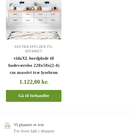
EGETRÆSHYLDER TIL
HJEMMET
vidaXL bordplade til
badeværelse 220x50x(2-4)
cm massivt træ lysebrun
1.122,00
kr.
Gå til forhandler
Vi planter et træ
For hvert køb i shoppen