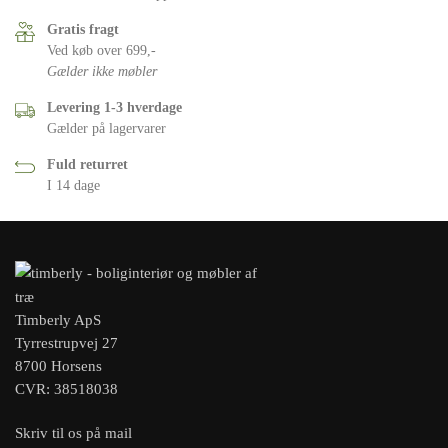
Gratis fragt
Ved køb over 699,-
Gælder ikke møbler
Levering 1-3 hverdage
Gælder på lagervarer
Fuld returret
I 14 dage
Timberly ApS
Tyrrestrupvej 27
8700 Horsens
CVR: 38518038
Skriv til os på mail