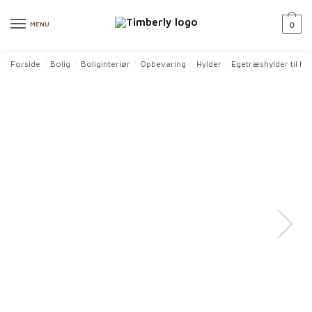
Skip
Skip
to
to
MENU
0
navigation
content
Forside
Bolig
Boliginteriør
Opbevaring
Hylder
Egetræshylder til h
/
/
/
/
/