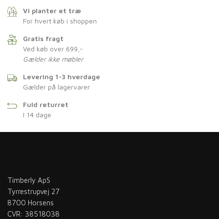
Vi planter et træ
For hvert køb i shoppen
Gratis fragt
Ved køb over 699,-
Gælder ikke møbler
Levering 1-3 hverdage
Gælder på lagervarer
Fuld returret
I 14 dage
Timberly ApS
Tyrrestrupvej 27
8700 Horsens
CVR: 38518038