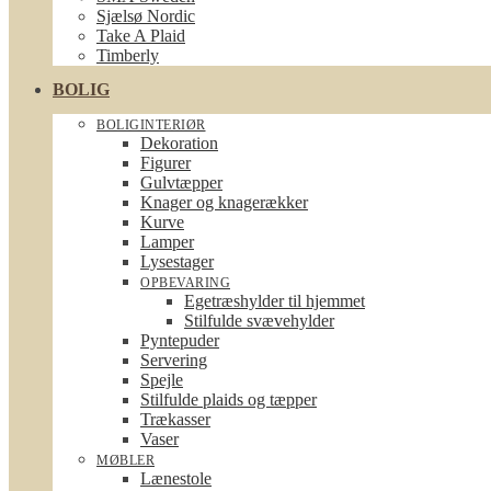
Sjælsø Nordic
Take A Plaid
Timberly
BOLIG
BOLIGINTERIØR
Dekoration
Figurer
Gulvtæpper
Knager og knagerækker
Kurve
Lamper
Lysestager
OPBEVARING
Egetræshylder til hjemmet
Stilfulde svævehylder
Pyntepuder
Servering
Spejle
Stilfulde plaids og tæpper
Trækasser
Vaser
MØBLER
Lænestole