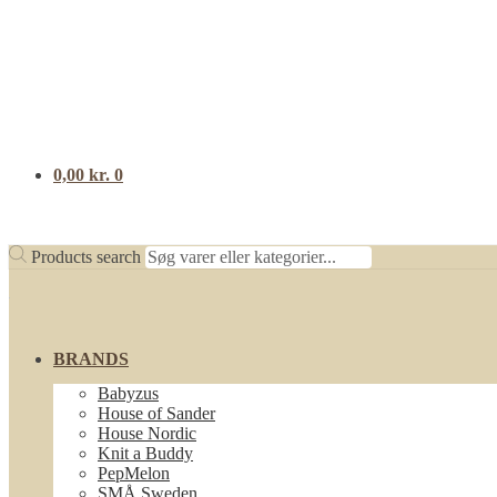
0,00
kr.
0
Products search
BRANDS
Babyzus
House of Sander
House Nordic
Knit a Buddy
PepMelon
SMÅ Sweden