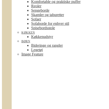
Komfortable og praktiske puffer
Reoler
Sengeborde
Skamler og taburetter
Sofaer
Sofaborde for enhver stil
Spisebordsstole
KØKKEN
Køkkenudstyr
BØRN
Bideringe og rangler
Legetøj
Image Feature