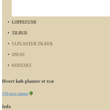
LOPPEFUND
TILBUD
VI PLANTER TRÆER
OM OS
KONTAKT
Hvert køb planter et træ
370 træer plantet
Info