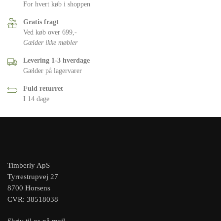
For hvert køb i shoppen
Gratis fragt
Ved køb over 699,-
Gælder ikke møbler
Levering 1-3 hverdage
Gælder på lagervarer
Fuld returret
I 14 dage
Timberly ApS
Tyrrestrupvej 27
8700 Horsens
CVR: 38518038