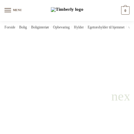
Skip
Skip
to
to
MENU
0
navigation
content
Forside
/
Bolig
/
Boliginteriør
/
Opbevaring
/
Hylder
/
Egetræshylder til hjemmet
/
vid