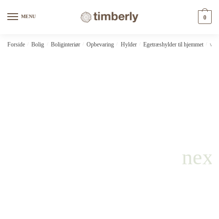
Skip
Skip
to
to
MENU
0
navigation
content
Forside
/
Bolig
/
Boliginteriør
/
Opbevaring
/
Hylder
/
Egetræshylder til hjemmet
/
vid