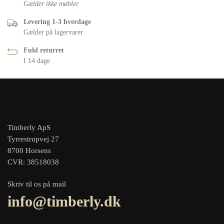
Gælder ikke møbler
Levering 1-3 hverdage
Gælder på lagervarer
Fuld returret
I 14 dage
Timberly ApS
Tyrrestrupvej 27
8700 Horsens
CVR: 38518038
Skriv til os på mail
info@timberly.dk