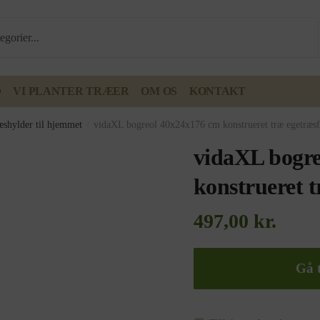
D
VI PLANTER TRÆER
OM OS
KONTAKT
æshylder til hjemmet
/
vidaXL bogreol 40x24x176 cm konstrueret træ egetræsf
vidaXL bogre
konstrueret 
497,00
kr.
Gå t