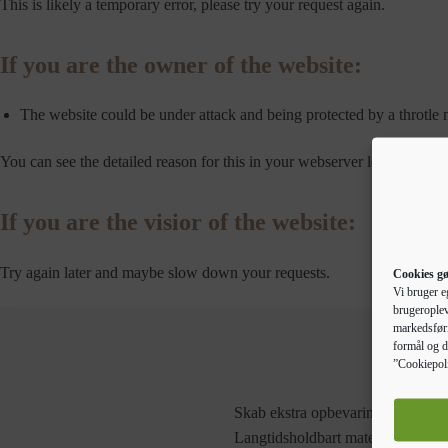
This is likely a temporary error, please try your request again.
If you are the owner of the website:
The website could be under attack and being protected by a throtle
You can see the detailed reason for this in your webserver logs.
If you are the visior of the website:
Try again later and maybe slow down your requests.
Cookies gø
Vi bruger e
brugeroplev
markedsføri
formål og d
”Cookiepoli
Skab ekstra opbevaringsplads i hje
Langtidsholdbart materiale: Konstr