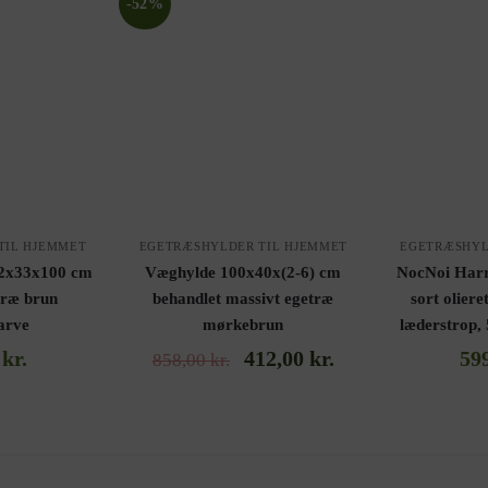
-52%
TIL HJEMMET
EGETRÆSHYLDER TIL HJEMMET
EGETRÆSHYL
92x33x100 cm
Væghylde 100x40x(2-6) cm
NocNoi Harr
træ brun
behandlet massivt egetræ
sort oliere
arve
mørkebrun
læderstrop,
0
kr.
412,00
kr.
59
858,00
kr.