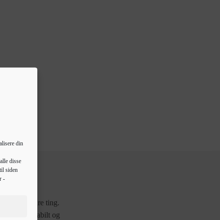
lisere din
alle disse
il siden
r -
 dine dyrebare ting.
e stærkt, stabilt og