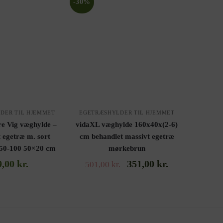
-30%
DER TIL HJEMMET
EGETRÆSHYLDER TIL HJEMMET
e Vig væghylde –
vidaXL væghylde 160x40x(2-6)
t egetræ m. sort
cm behandlet massivt egetræ
 50-100 50×20 cm
mørkebrun
9,00
kr.
351,00
kr.
501,00
kr.