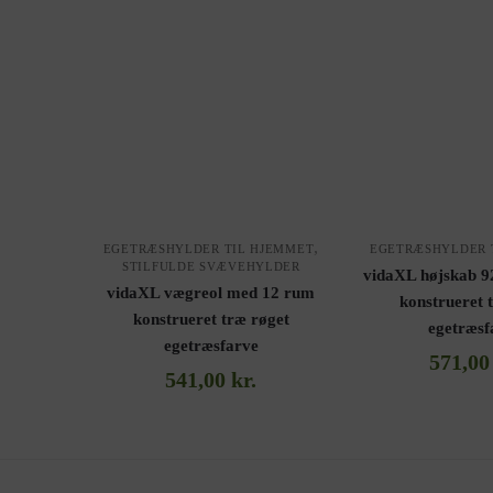
,
EGETRÆSHYLDER TIL HJEMMET
EGETRÆSHYLDER 
STILFULDE SVÆVEHYLDER
vidaXL højskab 
vidaXL vægreol med 12 rum
konstrueret 
konstrueret træ røget
egetræsf
egetræsfarve
571,0
541,00
kr.