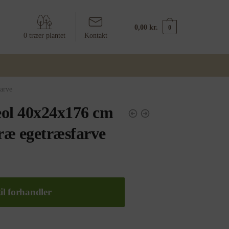
0,00
kr.
0
0 træer plantet
Kontakt
arve
ol 40x24x176 cm
træ egetræsfarve
il forhandler