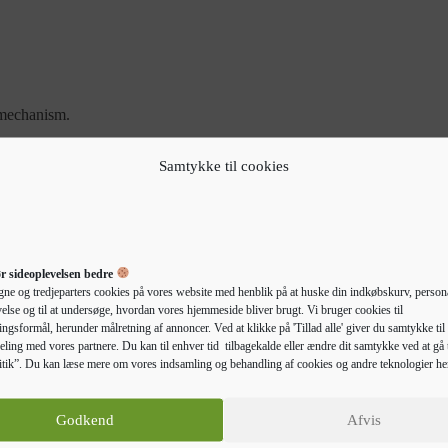
 mechanism.
Samtykke til cookies
r sideoplevelsen bedre
gne og tredjeparters cookies på vores website med henblik på at huske din indkøbskurv, persona
else og til at undersøge, hvordan vores hjemmeside bliver brugt. Vi bruger cookies til
ngsformål, herunder målretning af annoncer. Ved at klikke på 'Tillad alle' giver du samtykke til 
eling med vores partnere. Du kan til enhver tid tilbagekalde eller ændre dit samtykke ved at gå t
Beskrivelse
Yderligere information
tik”. Du kan læse mere om vores indsamling og behandling af cookies og andre teknologier he
mmet eller på kontoret med denne bogreol. Du kan finde et sted til alle
Godkend
Afvis
ueret træ har en enestående kvalitet med en glat overflade, og det er båd