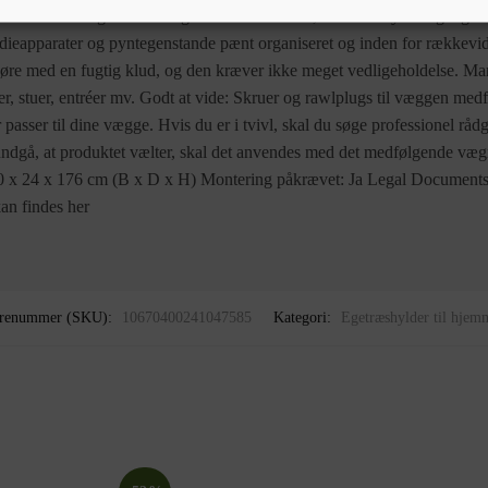
ads: Denne bogreol er designet med åbne rum, så den tilbyder rigelig me
edieapparater og pyntegenstande pænt organiseret og inden for rækkevi
øre med en fugtig klud, og den kræver ikke meget vedligeholdelse. Ma
ser, stuer, entréer mv. Godt at vide: Skruer og rawlplugs til væggen medf
passer til dine vægge. Hvis du er i tvivl, skal du søge professionel rådg
 undgå, at produktet vælter, skal det anvendes med det medfølgende væ
40 x 24 x 176 cm (B x D x H) Montering påkrævet: Ja Legal Documents:
kan findes her
renummer (SKU):
10670400241047585
Kategori:
Egetræshylder til hjem