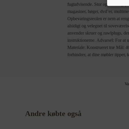
fugtafvisende. Stor opbevaringspl
magasiner, bøger, dvd’er, multim
Opbevaringsreolen er nem at reng
alsidigt og velegnet til soveværel
anvender skruer og rawlplugs, der 
instruktionerne. Advarsel: For at
Materiale: Konstrueret træ Mål: 
forhindrer, at dine møbler tipper, 
Va
Andre købte også