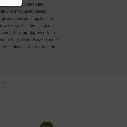
d plads til at holde dine
dde. Nem vedligeholdelse:
nge anvendelser: Bogskabet er
ølger ikke. Vi anbefaler, at du
ivning. Læs og følg hvert trin i
gmonteringsudstyr. Farve: Egetræ
 Flere detaljer om, hvordan du
met