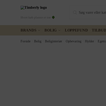
Skip
Skip
Products
to
to
search
navigation
content
Hvert køb planter et træ
BRANDS
BOLIG
LOPPEFUND
TILBU
Forside
/
Bolig
/
Boliginteriør
/
Opbevaring
/
Hylder
/
Egetr