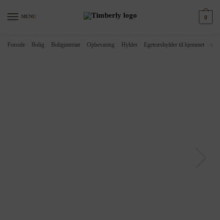
Skip
Skip
to
to
MENU
0
navigation
content
Forside
/
Bolig
/
Boliginteriør
/
Opbevaring
/
Hylder
/
Egetræshylder til hjemmet
/
vid