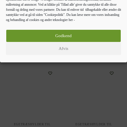
EGETRÆSHYLDER TIL
EGETRÆSHYLDER TIL
målretning af annoncer. Ved at klikke på 'Tillad alle' giver du samtykke til alle disse
HJEMMET
HJEMMET
formål og deling med vores partnere. Du kan til enhver tid tilbagekalde eller ændre dit
vidaXL væghylde 40x30x(2-
vidaXL sofabord 102x55x42
samtykke ved at gå til siden ”Cookiepolitik”. Du kan læse mere om vores indsamling
og behandling af cookies og andre teknologier her -
6) cm behandlet massivt
cm konstrueret træ kunsteg
egetræ mørkebrun
397,00
kr.
327,00
kr.
Godkend
Afvis
Gå til forhandler
Gå til forhandler
EGETRÆSHYLDER TIL
EGETRÆSHYLDER TIL