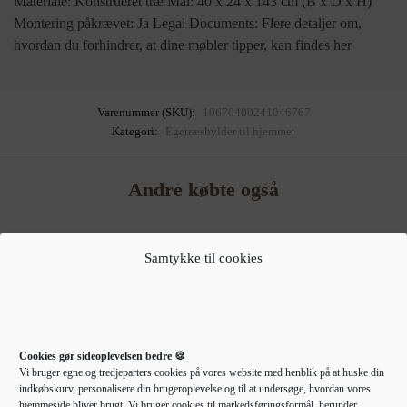
Materiale: Konstrueret træ Mål: 40 x 24 x 143 cm (B x D x H)
Montering påkrævet: Ja Legal Documents: Flere detaljer om,
hvordan du forhindrer, at dine møbler tipper, kan findes her
Varenummer (SKU):
10670400241046767
Kategori:
Egetræshylder til hjemmet
Andre købte også
Samtykke til cookies
Cookies gør sideoplevelsen bedre 🍪
Vi bruger egne og tredjeparters cookies på vores website med henblik på at huske din
indkøbskurv, personalisere din brugeroplevelse og til at undersøge, hvordan vores
hjemmeside bliver brugt. Vi bruger cookies til markedsføringsformål, herunder