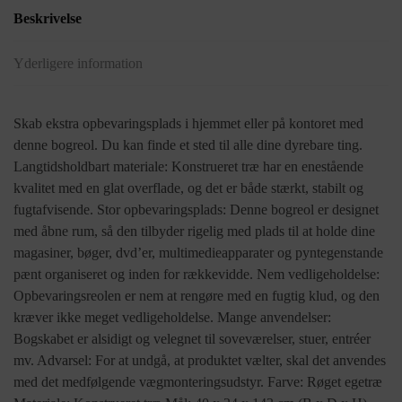
Beskrivelse
Yderligere information
Skab ekstra opbevaringsplads i hjemmet eller på kontoret med
denne bogreol. Du kan finde et sted til alle dine dyrebare ting.
Langtidsholdbart materiale: Konstrueret træ har en enestående
kvalitet med en glat overflade, og det er både stærkt, stabilt og
fugtafvisende. Stor opbevaringsplads: Denne bogreol er designet
med åbne rum, så den tilbyder rigelig med plads til at holde dine
magasiner, bøger, dvd’er, multimedieapparater og pyntegenstande
pænt organiseret og inden for rækkevidde. Nem vedligeholdelse:
Opbevaringsreolen er nem at rengøre med en fugtig klud, og den
kræver ikke meget vedligeholdelse. Mange anvendelser:
Bogskabet er alsidigt og velegnet til soveværelser, stuer, entréer
mv. Advarsel: For at undgå, at produktet vælter, skal det anvendes
med det medfølgende vægmonteringsudstyr. Farve: Røget egetræ