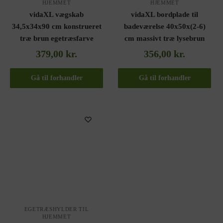
HJEMMET
HJEMMET
vidaXL vægskab
vidaXL bordplade til
34,5x34x90 cm konstrueret
badeværelse 40x50x(2-6)
træ brun egetræsfarve
cm massivt træ lysebrun
379,00
kr.
356,00
kr.
Gå til forhandler
Gå til forhandler
EGETRÆSHYLDER TIL
HJEMMET