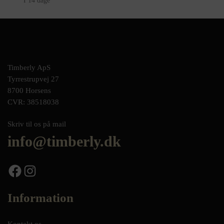
I 14 dage
Timberly ApS
Tyrrestrupvej 27
8700 Horsens
CVR: 38518038
Skriv til os på mail
info@timberly.dk
Facebook
Instagram
Information